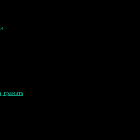
ня
, гранита