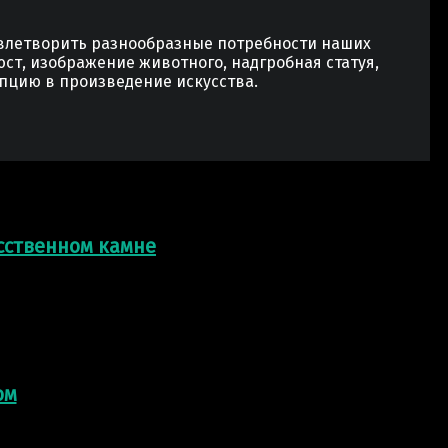
овлетворить разнообразные потребности наших
юст, изображение животного, надгробная статуя,
пцию в произведение искусства.
усственном камне
ом