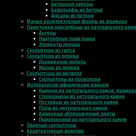
Бетонные заборы
Барельефы из бетона
Фасады из бетона
Малые архитектурные формы из мрамора
Памятники надгробные из натурального кам
Ангелы
Надгробные памятники
Элементы декора
Скульптура из гипса
Скульптура из деревa
Деревянная мебель
Иконы из дерева
Скульптуры из металла
Скульптуры из проволоки
Интерьерное оформление камнем
Камины из натурального камня, мрамора
Столешницы из натурального камня
Лестницы из натурального камня
Полы из натурального камня
Каменные облицовочные плиты
Подоконники из натурального камня
Ледяные скульптуры
Архитектурные изделия