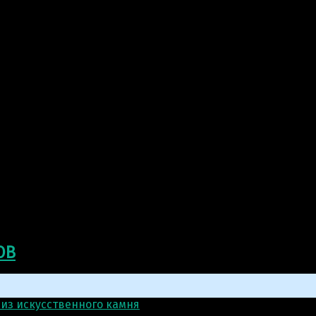
ОВ
 из искусственного камня
>
Скульптура: Солдат СВО на от