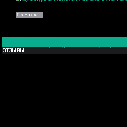
Посмотреть
Post navigation
Предыдущая запись
Скульптура: Солдат СВО с коптером
Следующая запись
Скульптура: Святитель Лука Крымск
ОТЗЫВЫ
Ксю Макаревич