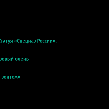
татуя «Спецназ России».
нзовый олень
д зонтом»