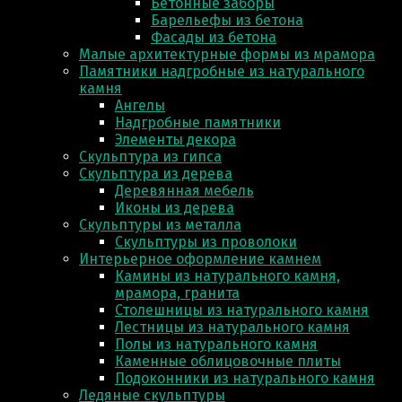
Бетонные заборы
Барельефы из бетона
Фасады из бетона
Малые архитектурные формы из мрамора
Памятники надгробные из натурального
камня
Ангелы
Надгробные памятники
Элементы декора
Скульптура из гипса
Скульптура из деревa
Деревянная мебель
Иконы из дерева
Скульптуры из металла
Скульптуры из проволоки
Интерьерное оформление камнем
Камины из натурального камня,
мрамора, гранита
Столешницы из натурального камня
Лестницы из натурального камня
Полы из натурального камня
Каменные облицовочные плиты
Подоконники из натурального камня
Ледяные скульптуры