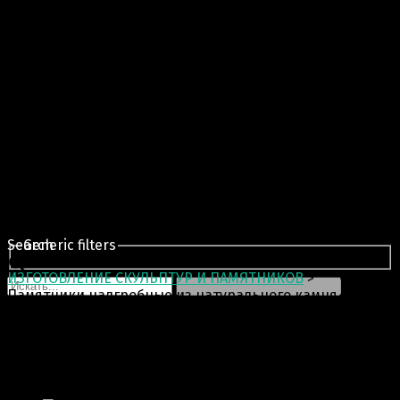
Search
Generic filters
ИЗГОТОВЛЕНИЕ СКУЛЬПТУР И ПАМЯТНИКОВ
>
Памятники надгробные из натурального камня
Памятники надгробные из
натурального камня
Отображение единичного результата.