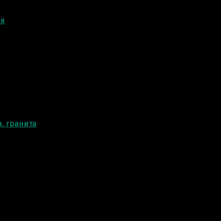
ня
, гранита