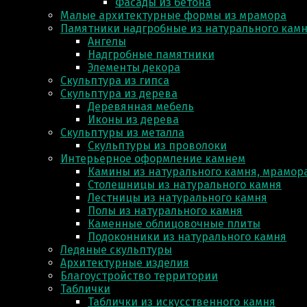
Фасады из бетона
Малые архитектурные формы из мрамора
Памятники надгробные из натурального кам
Ангелы
Надгробные памятники
Элементы декора
Скульптура из гипса
Скульптура из деревa
Деревянная мебель
Иконы из дерева
Скульптуры из металла
Скульптуры из проволоки
Интерьерное оформление камнем
Камины из натурального камня, мрамора
Столешницы из натурального камня
Лестницы из натурального камня
Полы из натурального камня
Каменные облицовочные плиты
Подоконники из натурального камня
Ледяные скульптуры
Архитектурные изделия
Благоустройство территории
Таблички
Таблички из искусственного камня