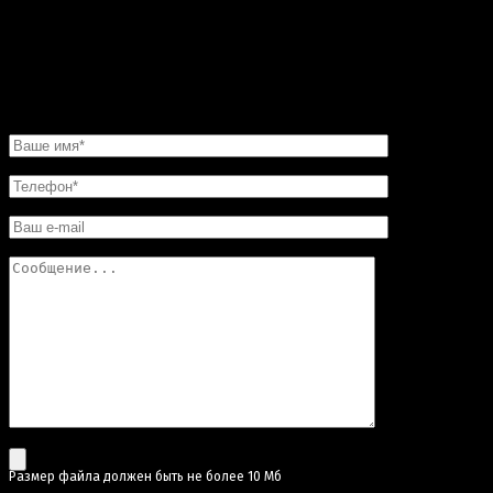
что в этой мастерской цены совершенно не кусаются.
Так что смело обращайтесь в «Искусство скульптуры»!
Вы останетесь довольны.
НАПИСАТЬ НАМ
Pазмер файла должен быть не более 10 Мб