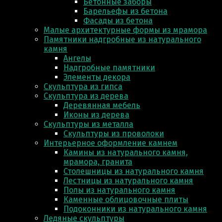
Бетонные заборы
Барельефы из бетона
Фасады из бетона
Малые архитектурные формы из мрамора
Памятники надгробные из натурального
камня
Ангелы
Надгробные памятники
Элементы декора
Скульптура из гипса
Скульптура из деревa
Деревянная мебель
Иконы из дерева
Скульптуры из металла
Скульптуры из проволоки
Интерьерное оформление камнем
Камины из натурального камня,
мрамора, гранита
Столешницы из натурального камня
Лестницы из натурального камня
Полы из натурального камня
Каменные облицовочные плиты
Подоконники из натурального камня
Ледяные скульптуры