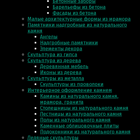
Бетонные заборы
Барельефы из бетона
Фасады из бетона
Малые архитектурные формы из мрамора
Памятники надгробные из натурального
камня
Ангелы
Надгробные памятники
Элементы декора
Скульптура из гипса
Скульптура из деревa
Деревянная мебель
Иконы из дерева
Скульптуры из металла
Скульптуры из проволоки
Интерьерное оформление камнем
Камины из натурального камня,
мрамора, гранита
Столешницы из натурального камня
Лестницы из натурального камня
Полы из натурального камня
Каменные облицовочные плиты
Подоконники из натурального камня
Ледяные скульптуры