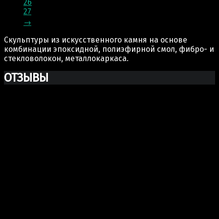
26
27
→
Скульптуры из искусственного камня на основе
комбинации эпоксидной, полиэфирной смол, фибро- и
стекловолокон, металлокаркаса.
ОТЗЫВЫ
Ксю Макаревич
Добрый день. Заказывали у Вас бюст Марка Аврелия