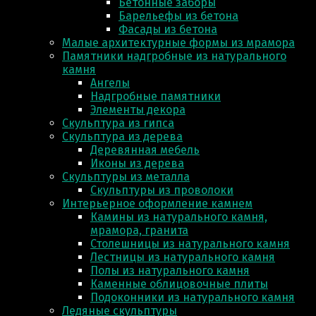
Бетонные заборы
Барельефы из бетона
Фасады из бетона
Малые архитектурные формы из мрамора
Памятники надгробные из натурального
камня
Ангелы
Надгробные памятники
Элементы декора
Скульптура из гипса
Скульптура из деревa
Деревянная мебель
Иконы из дерева
Скульптуры из металла
Скульптуры из проволоки
Интерьерное оформление камнем
Камины из натурального камня,
мрамора, гранита
Столешницы из натурального камня
Лестницы из натурального камня
Полы из натурального камня
Каменные облицовочные плиты
Подоконники из натурального камня
Ледяные скульптуры