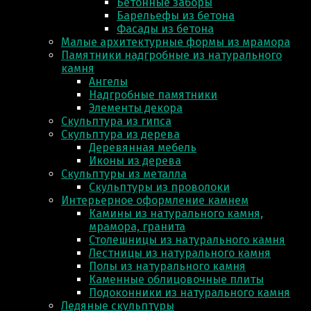
Бетонные заборы
Барельефы из бетона
Фасады из бетона
Малые архитектурные формы из мрамора
Памятники надгробные из натурального
камня
Ангелы
Надгробные памятники
Элементы декора
Скульптура из гипса
Скульптура из деревa
Деревянная мебель
Иконы из дерева
Скульптуры из металла
Скульптуры из проволоки
Интерьерное оформление камнем
Камины из натурального камня,
мрамора, гранита
Столешницы из натурального камня
Лестницы из натурального камня
Полы из натурального камня
Каменные облицовочные плиты
Подоконники из натурального камня
Ледяные скульптуры