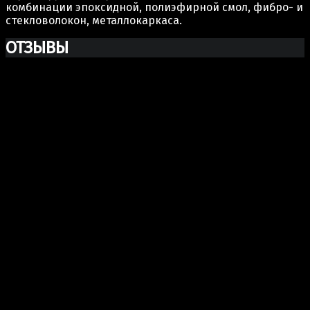
комбинации эпоксидной, полиэфирной смол, фибро- и
стекловолокон, металлокаркаса.
ОТЗЫВЫ
Ксю Макаревич
Добрый день. Заказывали у Вас бюст Марка Аврелия
из гипса. Хочу выразить Вам огромную благодарность
за Вашу прекрасно проделанную работу. Бюст
получился шикарный, сделали очень хорошо и главное
(для меня это было очень важно) работа была
проделана и доставлена точно в срок как и