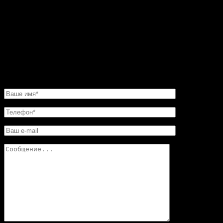
угловую конструкцию. Прекрасная работа. Мне нужно
было сделать этот камин очень быстро. И его для меня
изготовили в обещанные сроки. Хочу еще добавить,
что в этой мастерской цены совершенно не кусаются.
Так что смело обращайтесь в «Искусство скульптуры»!
Вы останетесь довольны.
НАПИСАТЬ НАМ