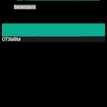
Посмотреть
Post navigation
Предыдущая запись
Скульптура из мрамора: Ангел,
склонившийся на колени
Следующая запись
Декор из мрамора: Ваза
ОТЗЫВЫ
Ксю Макаревич