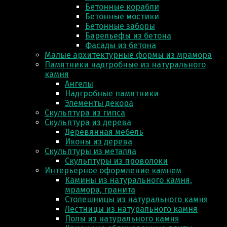
Бетонные корабли
Бетонные мостики
Бетонные заборы
Барельефы из бетона
Фасады из бетона
Малые архитектурные формы из мрамора
Памятники надгробные из натурального
камня
Ангелы
Надгробные памятники
Элементы декора
Скульптура из гипса
Скульптура из деревa
Деревянная мебель
Иконы из дерева
Скульптуры из металла
Скульптуры из проволоки
Интерьерное оформление камнем
Камины из натурального камня,
мрамора, гранита
Столешницы из натурального камня
Лестницы из натурального камня
Полы из натурального камня