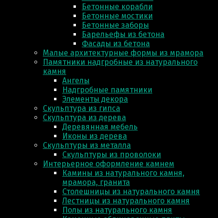
Бетонные корабли
Бетонные мостики
Бетонные заборы
Барельефы из бетона
Фасады из бетона
Малые архитектурные формы из мрамора
Памятники надгробные из натурального
камня
Ангелы
Надгробные памятники
Элементы декора
Скульптура из гипса
Скульптура из деревa
Деревянная мебель
Иконы из дерева
Скульптуры из металла
Скульптуры из проволоки
Интерьерное оформление камнем
Камины из натурального камня,
мрамора, гранита
Столешницы из натурального камня
Лестницы из натурального камня
Полы из натурального камня