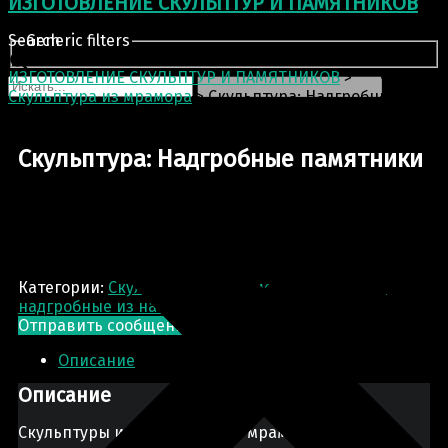
ИЗГОТОВЛЕНИЕ СКУЛЬПТУР И ПАМЯТНИКОВ
Search
Generic filters
ИЗГОТОВЛЕНИЕ СКУЛЬПТУР И ПАМЯТНИКОВ
>
Скульптура из мрамора
>
Скульптура: Надгробные
памятники
Скульптура: Надгробные памятники
Категории:
Скульптура из мрамора
,
Памятники
надгробные из натурального камня
Отправить сообщение
Запрос цены
Описание
Описание
Скульптуры из натурального мрамора и гранита.