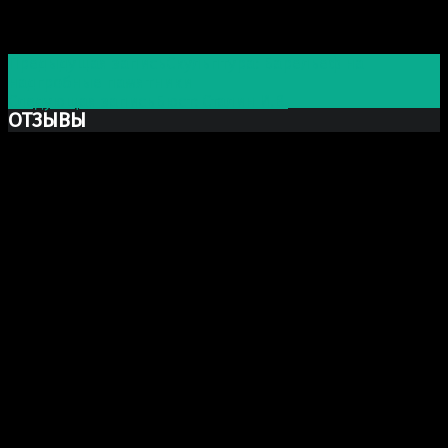
Post navigation
Предыдущая запись
Скульптура: Барельеф на
надгробные памятники
Следующая запись
Бюст: Сталин И.В.
ОТЗЫВЫ
Ксю Макаревич
Добрый день. Заказывали у Вас бюст Марка Аврелия
из гипса. Хочу выразить Вам огромную благодарность