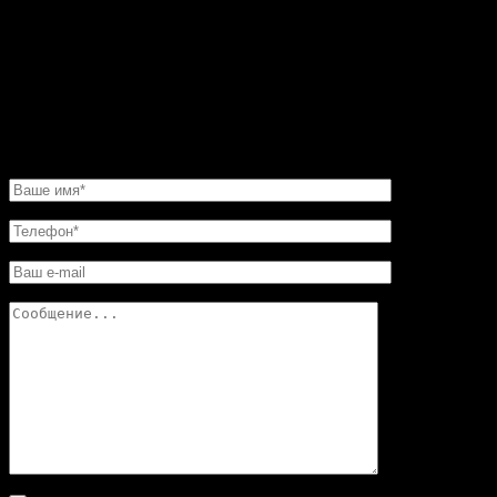
было сделать этот камин очень быстро. И его для меня
изготовили в обещанные сроки. Хочу еще добавить,
что в этой мастерской цены совершенно не кусаются.
Так что смело обращайтесь в «Искусство скульптуры»!
Вы останетесь довольны.
НАПИСАТЬ НАМ