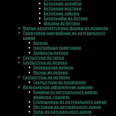
Бетонные корабли
Бетонные мостики
Бетонные заборы
Барельефы из бетона
Фасады из бетона
Малые архитектурные формы из мрамора
Памятники надгробные из натурального
камня
Ангелы
Надгробные памятники
Элементы декора
Скульптура из гипса
Скульптура из деревa
Деревянная мебель
Иконы из дерева
Скульптуры из металла
Скульптуры из проволоки
Интерьерное оформление камнем
Камины из натурального камня,
мрамора, гранита
Столешницы из натурального камня
Лестницы из натурального камня
Полы из натурального камня