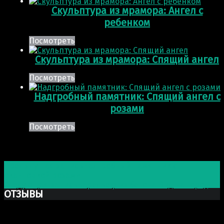
Скульптура из мрамора: Ангел с
ребенком
Посмотреть
Скульптура из мрамора: Спящий ангел
Посмотреть
Надгробный памятник: Спящий ангел с
розами
Посмотреть
Post navigation
Предыдущая запись
Надгробный памятник с
окантовкой розами
Следующая запись
Барельеф из бетона Вид на город
ОТЗЫВЫ