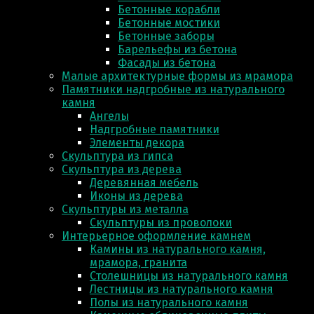
Бетонные корабли
Бетонные мостики
Бетонные заборы
Барельефы из бетона
Фасады из бетона
Малые архитектурные формы из мрамора
Памятники надгробные из натурального
камня
Ангелы
Надгробные памятники
Элементы декора
Скульптура из гипса
Скульптура из деревa
Деревянная мебель
Иконы из дерева
Скульптуры из металла
Скульптуры из проволоки
Интерьерное оформление камнем
Камины из натурального камня,
мрамора, гранита
Столешницы из натурального камня
Лестницы из натурального камня
Полы из натурального камня