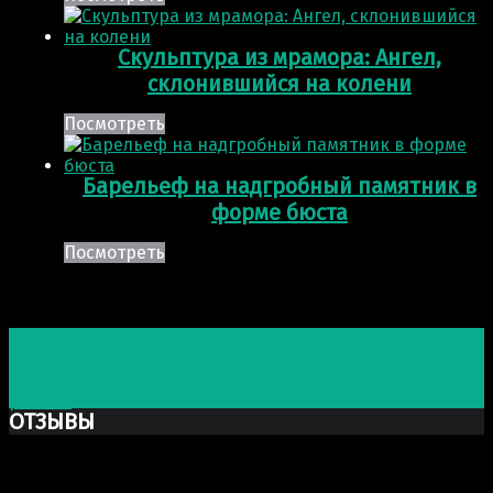
Скульптура из мрамора: Ангел,
склонившийся на колени
Посмотреть
Барельеф на надгробный памятник в
форме бюста
Посмотреть
Post navigation
Предыдущая запись
Скульптура из мрамора: Спящий
ангел
Следующая запись
Надгробный памятник с окантовкой
розами
ОТЗЫВЫ