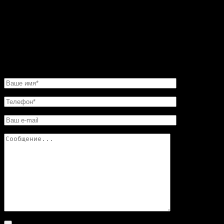
было сделать этот камин очень быстро. И его для меня
изготовили в обещанные сроки. Хочу еще добавить,
что в этой мастерской цены совершенно не кусаются.
Так что смело обращайтесь в «Искусство скульптуры»!
Вы останетесь довольны.
НАПИСАТЬ НАМ