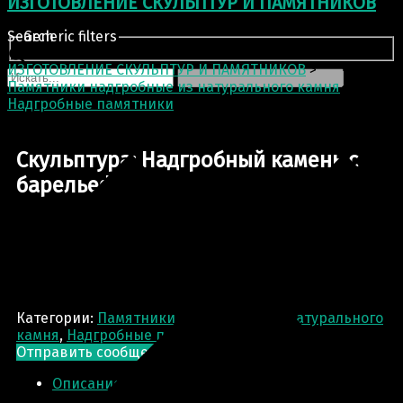
ИЗГОТОВЛЕНИЕ СКУЛЬПТУР И ПАМЯТНИКОВ
Search
Generic filters
ИЗГОТОВЛЕНИЕ СКУЛЬПТУР И ПАМЯТНИКОВ
>
Памятники надгробные из натурального камня
>
Надгробные памятники
>
Скульптура: Надгробный
камень с барельефом
Скульптура: Надгробный камень с
барельефом
Категории:
Памятники надгробные из натурального
камня
,
Надгробные памятники
Отправить сообщение
Запрос цены
Описание