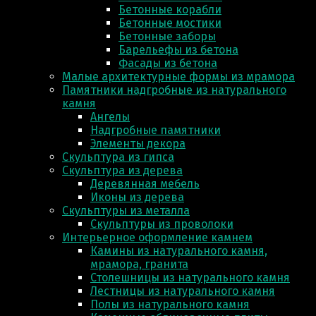
Бетонные корабли
Бетонные мостики
Бетонные заборы
Барельефы из бетона
Фасады из бетона
Малые архитектурные формы из мрамора
Памятники надгробные из натурального
камня
Ангелы
Надгробные памятники
Элементы декора
Скульптура из гипса
Скульптура из деревa
Деревянная мебель
Иконы из дерева
Скульптуры из металла
Скульптуры из проволоки
Интерьерное оформление камнем
Камины из натурального камня,
мрамора, гранита
Столешницы из натурального камня
Лестницы из натурального камня
Полы из натурального камня