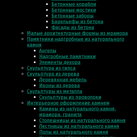
Бетонные корабли
Бетонные мостики
Бетонные заборы
Барельефы из бетона
Фасады из бетона
Малые архитектурные формы из мрамора
Памятники надгробные из натурального
камня
Ангелы
Надгробные памятники
Элементы декора
Скульптура из гипса
Скульптура из деревa
Деревянная мебель
Иконы из дерева
Скульптуры из металла
Скульптуры из проволоки
Интерьерное оформление камнем
Камины из натурального камня,
мрамора, гранита
Столешницы из натурального камня
Лестницы из натурального камня
Полы из натурального камня