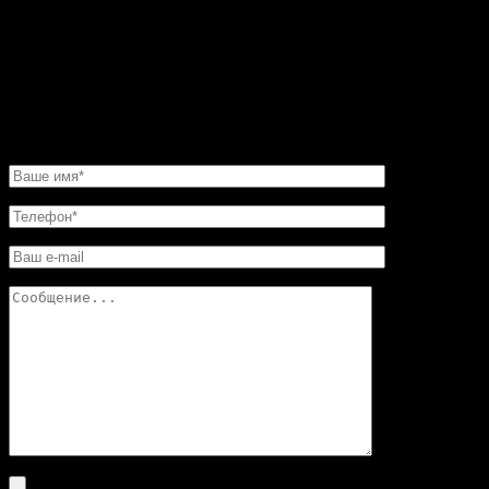
было сделать этот камин очень быстро. И его для меня
изготовили в обещанные сроки. Хочу еще добавить,
что в этой мастерской цены совершенно не кусаются.
Так что смело обращайтесь в «Искусство скульптуры»!
Вы останетесь довольны.
НАПИСАТЬ НАМ