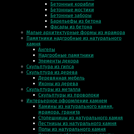
Бетонные корабли
Бетонные мостики
Бетонные заборы
Барельефы из бетона
Фасады из бетона
Малые архитектурные формы из мрамора
Памятники надгробные из натурального
камня
Ангелы
Надгробные памятники
Элементы декора
Скульптура из гипса
Скульптура из деревa
Деревянная мебель
Иконы из дерева
Скульптуры из металла
Скульптуры из проволоки
Интерьерное оформление камнем
Камины из натурального камня,
мрамора, гранита
Столешницы из натурального камня
Лестницы из натурального камня
Полы из натурального камня