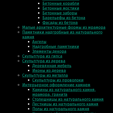
Бетонные корабли
Бетонные мостики
Бетонные заборы
Барельефы из бетона
Фасады из бетона
Малые архитектурные формы из мрамора
Памятники надгробные из натурального
камня
Ангелы
Надгробные памятники
Элементы декора
Скульптура из гипса
Скульптура из деревa
Деревянная мебель
Иконы из дерева
Скульптуры из металла
Скульптуры из проволоки
Интерьерное оформление камнем
Камины из натурального камня,
мрамора, гранита
Столешницы из натурального камня
Лестницы из натурального камня
Полы из натурального камня