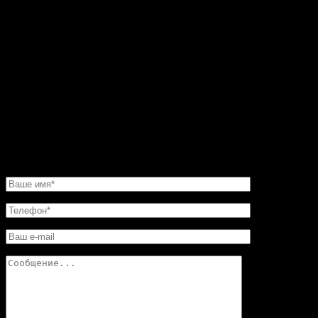
черного и серого мрамора. До этого все никак не мог
остановиться на каком-то конкретном варианте.
Пересмотрел фото на сайте. Все камины
восхитительные. Но мастер посоветовал мне такую
угловую конструкцию. Прекрасная работа. Мне нужно
было сделать этот камин очень быстро. И его для меня
изготовили в обещанные сроки. Хочу еще добавить,
что в этой мастерской цены совершенно не кусаются.
Так что смело обращайтесь в «Искусство скульптуры»!
Вы останетесь довольны.
НАПИСАТЬ НАМ