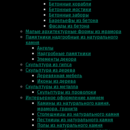
Бетонные корабли
Бетонные мостики
Бетонные заборы
Барельефы из бетона
Фасады из бетона
Малые архитектурные формы из мрамора
Памятники надгробные из натурального
камня
Ангелы
Надгробные памятники
Элементы декора
Скульптура из гипса
Скульптура из деревa
Деревянная мебель
Иконы из дерева
Скульптуры из металла
Скульптуры из проволоки
Интерьерное оформление камнем
Камины из натурального камня,
мрамора, гранита
Столешницы из натурального камня
Лестницы из натурального камня
Полы из натурального камня