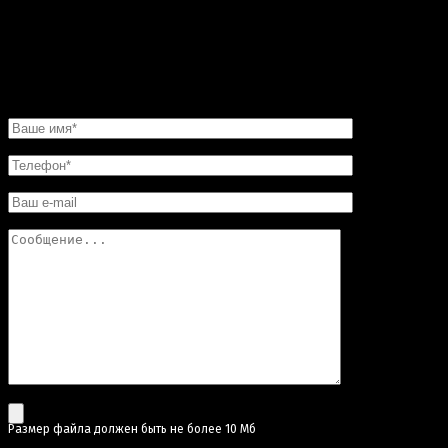
что в этой мастерской цены совершенно не кусаются.
Так что смело обращайтесь в «Искусство скульптуры»!
Вы останетесь довольны.
НАПИСАТЬ НАМ
Pазмер файла должен быть не более 10 Мб