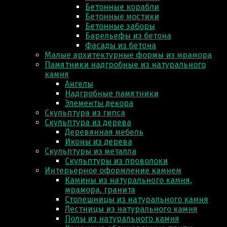
Бетонные корабли
Бетонные мостики
Бетонные заборы
Барельефы из бетона
Фасады из бетона
Малые архитектурные формы из мрамора
Памятники надгробные из натурального
камня
Ангелы
Надгробные памятники
Элементы декора
Скульптура из гипса
Скульптура из деревa
Деревянная мебель
Иконы из дерева
Скульптуры из металла
Скульптуры из проволоки
Интерьерное оформление камнем
Камины из натурального камня,
мрамора, гранита
Столешницы из натурального камня
Лестницы из натурального камня
Полы из натурального камня