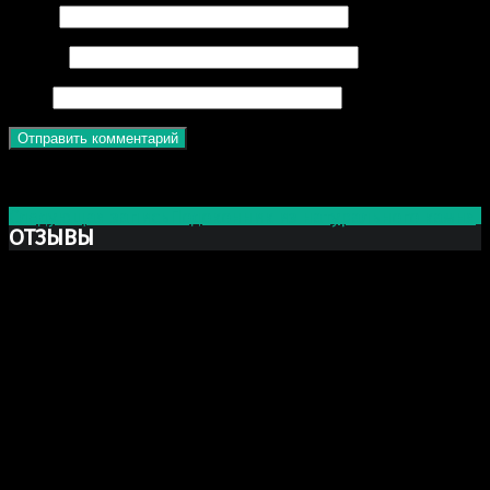
Имя
*
Email
*
Сайт
Post navigation
Следующая запись
Подоконник из натурального камня
ОТЗЫВЫ