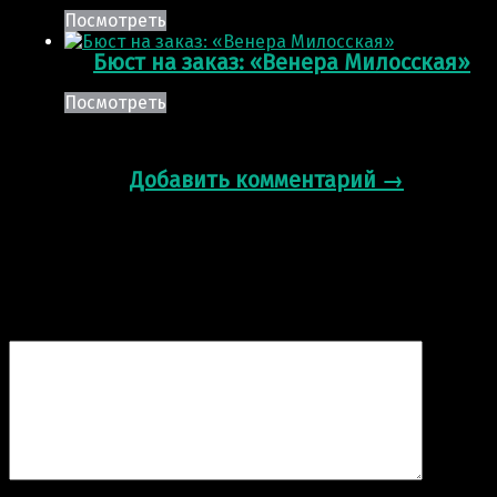
Посмотреть
Бюст на заказ: «Венера Милосская»
Посмотреть
0 комментариев для “
Бюст на заказ:
«Вольтер»
”
Добавить комментарий →
Добавить комментарий
Ваш адрес email не будет опубликован.
Обязательные
поля помечены
*
Комментарий