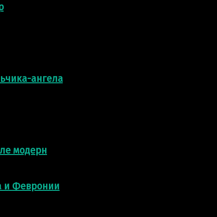
р
льчика-ангела
иле модерн
а и Февронии