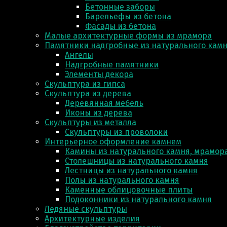
Бетонные заборы
Барельефы из бетона
Фасады из бетона
Малые архитектурные формы из мрамора
Памятники надгробные из натурального кам
Ангелы
Надгробные памятники
Элементы декора
Скульптура из гипса
Скульптура из деревa
Деревянная мебель
Иконы из дерева
Скульптуры из металла
Скульптуры из проволоки
Интерьерное оформление камнем
Камины из натурального камня, мрамора
Столешницы из натурального камня
Лестницы из натурального камня
Полы из натурального камня
Каменные облицовочные плиты
Подоконники из натурального камня
Ледяные скульптуры
Архитектурные изделия