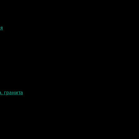
ня
, гранита