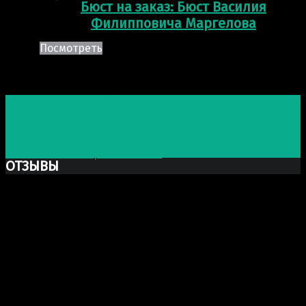
Бюст на заказ: Бюст Василия
Филипповича Маргелова
Посмотреть
Post navigation
Предыдущая запись
Скульптура из искусственного
камня: Скульптура «Спецназовец». Статуя «Спецназ
России».
Следующая запись
Скульптура из искусственного
камня: Бюст «Кирсанов А. В».
ОТЗЫВЫ