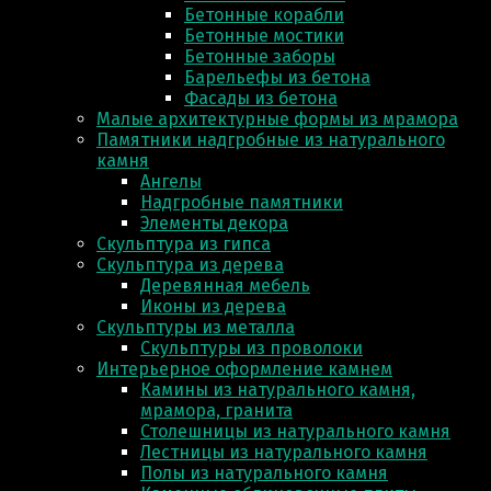
Бетонные корабли
Бетонные мостики
Бетонные заборы
Барельефы из бетона
Фасады из бетона
Малые архитектурные формы из мрамора
Памятники надгробные из натурального
камня
Ангелы
Надгробные памятники
Элементы декора
Скульптура из гипса
Скульптура из деревa
Деревянная мебель
Иконы из дерева
Скульптуры из металла
Скульптуры из проволоки
Интерьерное оформление камнем
Камины из натурального камня,
мрамора, гранита
Столешницы из натурального камня
Лестницы из натурального камня
Полы из натурального камня