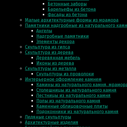
Бетонные заборы
Барельефы из бетона
Фасады из бетона
Малые архитектурные формы из мрамора
Памятники надгробные из натурального кам
Ангелы
Надгробные памятники
Элементы декора
Скульптура из гипса
Скульптура из деревa
Деревянная мебель
Иконы из дерева
Скульптуры из металла
Скульптуры из проволоки
Интерьерное оформление камнем
Камины из натурального камня, мрамора
Столешницы из натурального камня
Лестницы из натурального камня
Полы из натурального камня
Каменные облицовочные плиты
Подоконники из натурального камня
Ледяные скульптуры
Архитектурные изделия