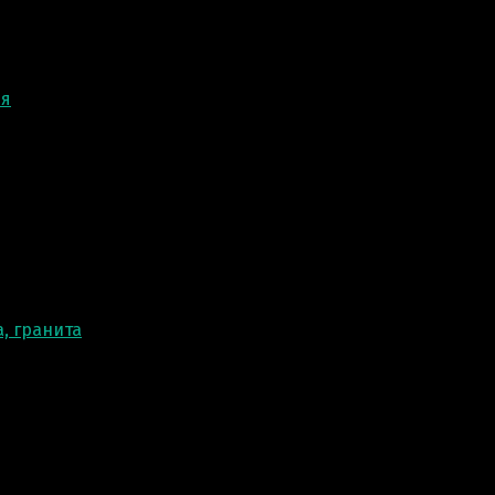
ня
, гранита