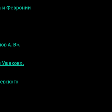
а и Февронии
ов А. В».
л Ушаков».
Невского