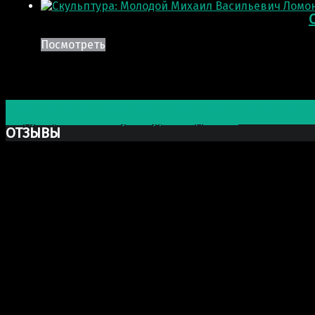
Посмотреть
Post navigation
Предыдущая запись
Металлическая табличка: Вечная С
Следующая запись
Скульптура: Солдат СВО
ОТЗЫВЫ
Ксю Макаревич