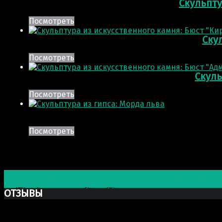
Скульпту
Посмотреть
Скул
Посмотреть
Скуль
Посмотреть
Посмотреть
Post navigation
Предыдущая запись
Скульптура: Мужчина с бутылкой
Следующая запись
Скульптура: Волк из полигональной
ОТЗЫВЫ