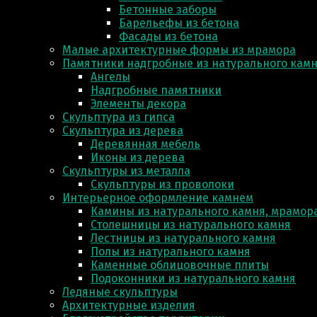
Бетонные заборы
Барельефы из бетона
Фасады из бетона
Малые архитектурные формы из мрамора
Памятники надгробные из натурального кам
Ангелы
Надгробные памятники
Элементы декора
Скульптура из гипса
Скульптура из деревa
Деревянная мебель
Иконы из дерева
Скульптуры из металла
Скульптуры из проволоки
Интерьерное оформление камнем
Камины из натурального камня, мрамора
Столешницы из натурального камня
Лестницы из натурального камня
Полы из натурального камня
Каменные облицовочные плиты
Подоконники из натурального камня
Ледяные скульптуры
Архитектурные изделия