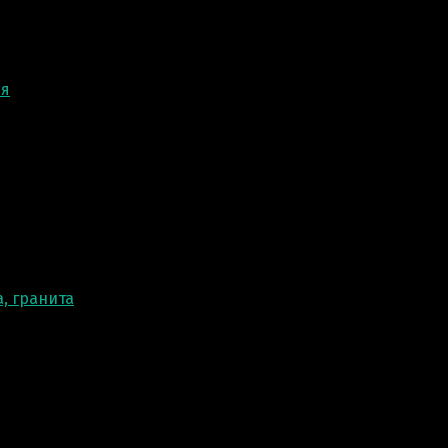
ня
, гранита