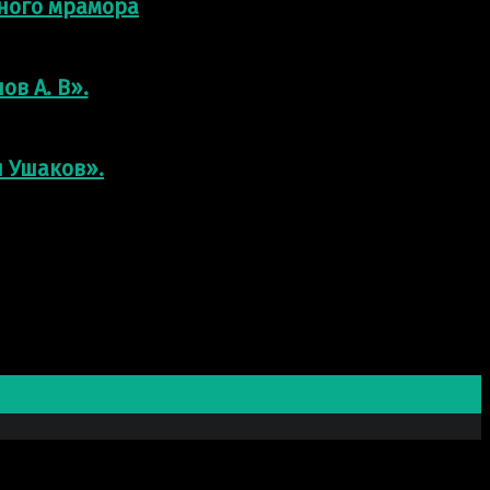
нного мрамора
ов А. В».
л Ушаков».