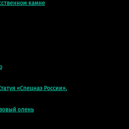
усственном камне
р
татуя «Спецназ России».
нзовый олень