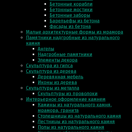
Бетонные корабли
Бетонные мостики
Бетонные заборы
Барельефы из бетона
Фасады из бетона
Малые архитектурные формы из мрамора
Памятники надгробные из натурального
камня
Ангелы
Надгробные памятники
Элементы декора
Скульптура из гипса
Скульптура из деревa
Деревянная мебель
Иконы из дерева
Скульптуры из металла
Скульптуры из проволоки
Интерьерное оформление камнем
Камины из натурального камня,
мрамора, гранита
Столешницы из натурального камня
Лестницы из натурального камня
Полы из натурального камня