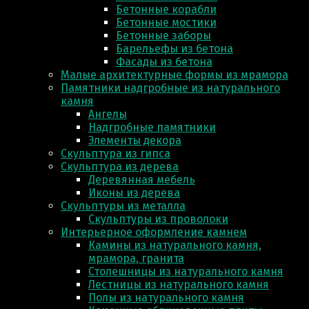
Бетонные корабли
Бетонные мостики
Бетонные заборы
Барельефы из бетона
Фасады из бетона
Малые архитектурные формы из мрамора
Памятники надгробные из натурального
камня
Ангелы
Надгробные памятники
Элементы декора
Скульптура из гипса
Скульптура из деревa
Деревянная мебель
Иконы из дерева
Скульптуры из металла
Скульптуры из проволоки
Интерьерное оформление камнем
Камины из натурального камня,
мрамора, гранита
Столешницы из натурального камня
Лестницы из натурального камня
Полы из натурального камня