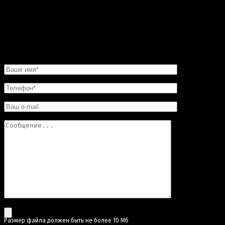
изготовили в обещанные сроки. Хочу еще добавить,
что в этой мастерской цены совершенно не кусаются.
Так что смело обращайтесь в «Искусство скульптуры»!
Вы останетесь довольны.
НАПИСАТЬ НАМ
Pазмер файла должен быть не более 10 Мб