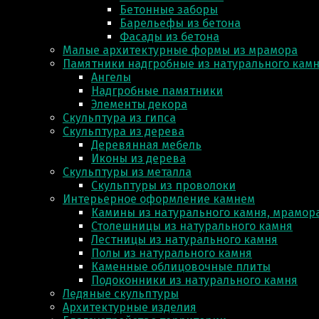
Бетонные заборы
Барельефы из бетона
Фасады из бетона
Малые архитектурные формы из мрамора
Памятники надгробные из натурального кам
Ангелы
Надгробные памятники
Элементы декора
Скульптура из гипса
Скульптура из деревa
Деревянная мебель
Иконы из дерева
Скульптуры из металла
Скульптуры из проволоки
Интерьерное оформление камнем
Камины из натурального камня, мрамора
Столешницы из натурального камня
Лестницы из натурального камня
Полы из натурального камня
Каменные облицовочные плиты
Подоконники из натурального камня
Ледяные скульптуры
Архитектурные изделия