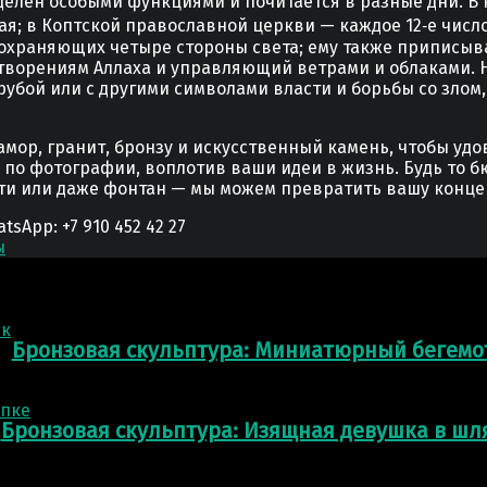
елён особыми функциями и почитается в разные дни. В Р
 мая; в Коптской православной церкви — каждое 12‑е чис
 охраняющих четыре стороны света; ему также приписыва
ворениям Аллаха и управляющий ветрами и облаками. На
трубой или с другими символами власти и борьбы со злом
мор, гранит, бронзу и искусственный камень, чтобы уд
у по фотографии, воплотив ваши идеи в жизнь. Будь то б
сти или даже фонтан — мы можем превратить вашу конце
App: +7 910 452 42 27
ы
Бронзовая скульптура: Миниатюрный бегемо
Бронзовая скульптура: Изящная девушка в шл