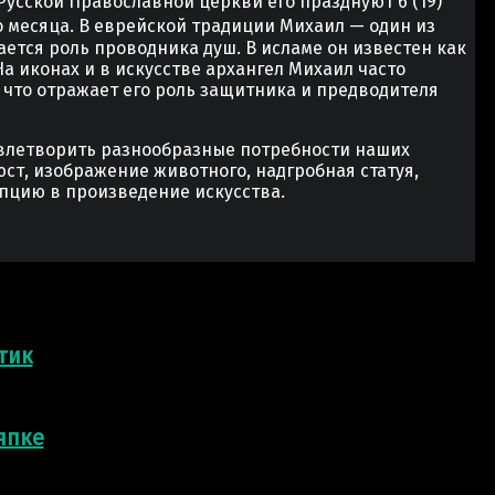
усской Православной церкви его празднуют 6 (19)
ло месяца. В еврейской традиции Михаил — один из
ется роль проводника душ. В исламе он известен как
 иконах и в искусстве архангел Михаил часто
, что отражает его роль защитника и предводителя
овлетворить разнообразные потребности наших
юст, изображение животного, надгробная статуя,
пцию в произведение искусства.
тик
япке