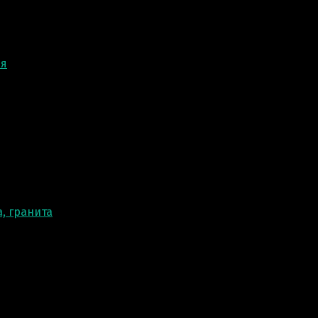
ня
, гранита