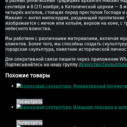
В разных религиозных традициях архангел Михаил над
сентября и 8 (21) ноября; в Католической церкви — 8
четырёх ангелов, стоящих перед престолом Господа и
Микаил — ангел милосердия, раздающий пропитание т
изображается с мечом или копьём, верхом на коне, с 
небесного воинства.
Мы работаем с различными материалами, включая мра
клиентов. Более того, мы способны создать скульптур
городская скульптура, памятник исторической лично
Для оперативной связи пишите через приложение Whats
Подписывайтесь на нашу группу
Искусство Скульптур
Похожие товары
Посмотреть
Посмотреть