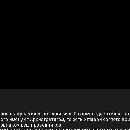
лов в авраамических религиях. Его имя подчёркивает ег
его именуют Архистратигом, то есть «главой святого во
водником душ праведников.