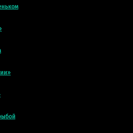
еньком
»
а
сии»
»
рыбой