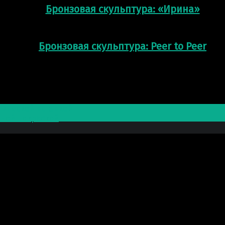
Бронзовая скульптура: «Ирина»
Бронзовая скульптура: Peer to Peer
лической вставкой
нной покраской