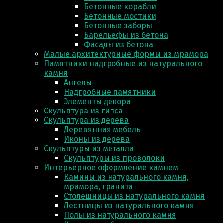
Бетонные корабли
Бетонные мостики
Бетонные заборы
Барельефы из бетона
Фасады из бетона
Малые архитектурные формы из мрамора
Памятники надгробные из натурального
камня
Ангелы
Надгробные памятники
Элементы декора
Скульптура из гипса
Скульптура из деревa
Деревянная мебель
Иконы из дерева
Скульптуры из металла
Скульптуры из проволоки
Интерьерное оформление камнем
Камины из натурального камня,
мрамора, гранита
Столешницы из натурального камня
Лестницы из натурального камня
Полы из натурального камня