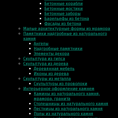
Бетонные корабли
Бетонные мостики
Бетонные заборы
Барельефы из бетона
Фасады из бетона
Малые архитектурные формы из мрамора
Памятники надгробные из натурального
камня
Ангелы
Надгробные памятники
Элементы декора
Скульптура из гипса
Скульптура из деревa
Деревянная мебель
Иконы из дерева
Скульптуры из металла
Скульптуры из проволоки
Интерьерное оформление камнем
Камины из натурального камня,
мрамора, гранита
Столешницы из натурального камня
Лестницы из натурального камня
Полы из натурального камня