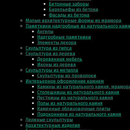
Бетонные заборы
Барельефы из бетона
Фасады из бетона
Малые архитектурные формы из мрамора
Памятники надгробные из натурального кам
Ангелы
Надгробные памятники
Элементы декора
Скульптура из гипса
Скульптура из деревa
Деревянная мебель
Иконы из дерева
Скульптуры из металла
Скульптуры из проволоки
Интерьерное оформление камнем
Камины из натурального камня, мрамора
Столешницы из натурального камня
Лестницы из натурального камня
Полы из натурального камня
Каменные облицовочные плиты
Подоконники из натурального камня
Ледяные скульптуры
Архитектурные изделия