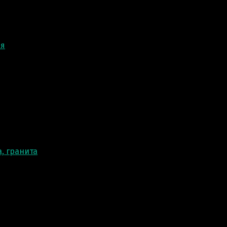
ня
, гранита