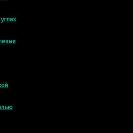
 углах
лении
кой
елью