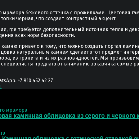
о мрамора бежевого оттенка с прожилками. Цветовая га
топки черная, что создает контрастный акцент.
и, где требуется дополнительный источник тепла и дек
дения всех норм безопасности.
камню привело к тому, что можно создать портал камин
лицовка натуральным камнем сделает этот предмет инте
ора, из гранита и из их разновидностей. Мы производи
 специалисты предлагают вниманию заказчика самые ра
App: +7 910 452 42 27
ы
овая каминная облицовка из серого и черного
Каминная облицовка с готической отделкой о