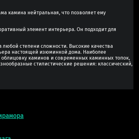
мма камина нейтральная, что позволяет ему
оративный элемент интерьера. Он подходит для
а любой степени сложности. Высокие качества
рьера настоящей изюминкой дома. Наиболее
м облицовку каминов и современных каминных топок,
знообразные стилистические решения: классический,
 мрамора
чага