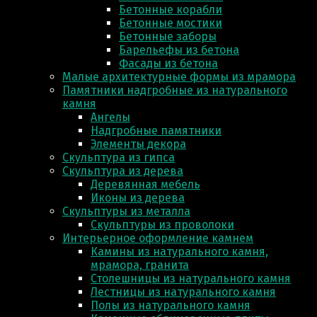
Бетонные корабли
Бетонные мостики
Бетонные заборы
Барельефы из бетона
Фасады из бетона
Малые архитектурные формы из мрамора
Памятники надгробные из натурального
камня
Ангелы
Надгробные памятники
Элементы декора
Скульптура из гипса
Скульптура из деревa
Деревянная мебель
Иконы из дерева
Скульптуры из металла
Скульптуры из проволоки
Интерьерное оформление камнем
Камины из натурального камня,
мрамора, гранита
Столешницы из натурального камня
Лестницы из натурального камня
Полы из натурального камня