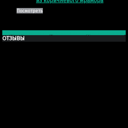
из коричневого мрамора
Посмотреть
Post navigation
Следующая запись
Подоконник из натурального камня
ОТЗЫВЫ
Ксю Макаревич
Добрый день. Заказывали у Вас бюст Марка Аврелия