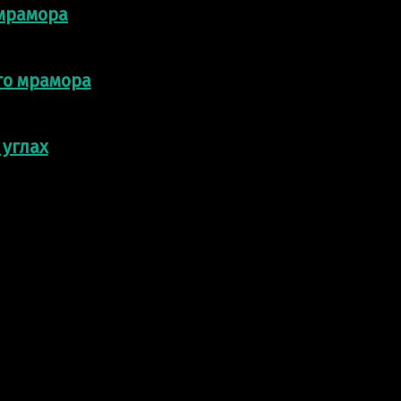
 мрамора
го мрамора
 углах