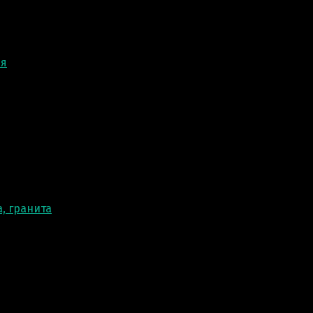
ня
, гранита