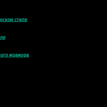
еском стиле
иле
ного мрамора