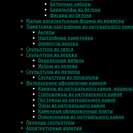
Бетонные заборы
Барельефы из бетона
Фасады из бетона
Малые архитектурные формы из мрамора
Памятники надгробные из натурального кам
Ангелы
Надгробные памятники
Элементы декора
Скульптура из гипса
Скульптура из деревa
Деревянная мебель
Иконы из дерева
Скульптуры из металла
Скульптуры из проволоки
Интерьерное оформление камнем
Камины из натурального камня, мрамора
Столешницы из натурального камня
Лестницы из натурального камня
Полы из натурального камня
Каменные облицовочные плиты
Подоконники из натурального камня
Ледяные скульптуры
Архитектурные изделия