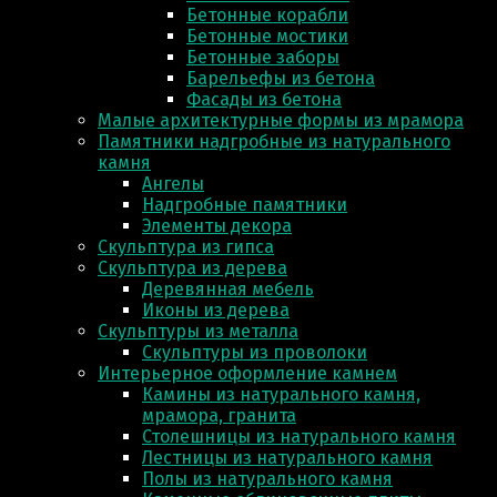
Бетонные корабли
Бетонные мостики
Бетонные заборы
Барельефы из бетона
Фасады из бетона
Малые архитектурные формы из мрамора
Памятники надгробные из натурального
камня
Ангелы
Надгробные памятники
Элементы декора
Скульптура из гипса
Скульптура из деревa
Деревянная мебель
Иконы из дерева
Скульптуры из металла
Скульптуры из проволоки
Интерьерное оформление камнем
Камины из натурального камня,
мрамора, гранита
Столешницы из натурального камня
Лестницы из натурального камня
Полы из натурального камня