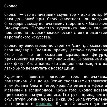
Скопас
Скопал — это величайший скульптор и архитектор IV
века до нашей эры. Свою известность он получил
благодаря своему величайшему творению – Мавзолея
Галикарнаса. Творчество художника очень сильно
повлияло на высокий классический стиль и развитие
европейского искусства.
Скопас путешествовал по странам Азии, где создавал
свои шедевры. Главным преимуществом скульптора
было то, что он создавал мраморные фигуры,
практически вдыхая в их лица жизнь. Выражение лиц
этих фигур были настолько эмоциональными, что их
легко было перепутать с настоящими.
Художник является автором трех величайших
памятников IV в. до н.э. Этими творениями являются:
храм Афины Алеа в Тегее, храм Артемиды в Эфесе и
Мавзолей в Галикарнасе. Кроме того, Скопас возвел
прекрасную статую Диониса. Его руке принадлежит
скульптура богини победы Ники. Она была уготовлена
из парижского
мрамора
. В данный момент данно