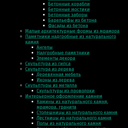
Бетонные корабли
Бетонные мостики
Бетонные заборы
Барельефы из бетона
Фасады из бетона
Малые архитектурные формы из мрамора
Памятники надгробные из натурального
камня
Ангелы
Надгробные памятники
Элементы декора
Скульптура из гипса
Скульптура из деревa
Деревянная мебель
Иконы из дерева
Скульптуры из металла
Скульптуры из проволоки
Интерьерное оформление камнем
Камины из натурального камня,
мрамора, гранита
Столешницы из натурального камня
Лестницы из натурального камня
Полы из натурального камня