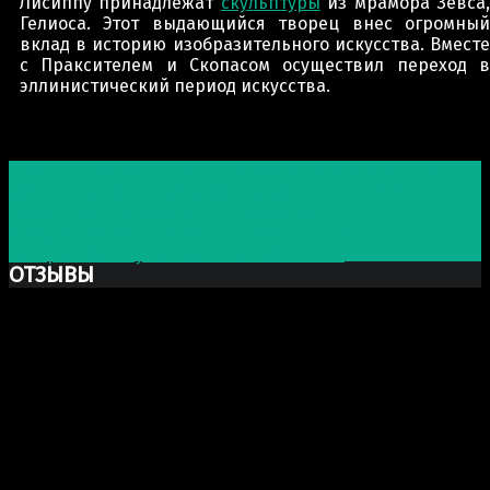
Лисиппу принадлежат
скульптуры
из мрамора Зевса
Гелиоса. Этот выдающийся творец внес огромный
вклад в историю изобразительного искусства. Вместе
с Праксителем и Скопасом осуществил переход в
эллинистический период искусства.
Post navigation
Предыдущая запись
Кого на самом деле создал Роден
«Мыслителя» или «Скорбящего»: Истинный смысл
известных произведений искусства
Следующая запись
Десять знаменитых актрис,
которым были установлены памятники
ОТЗЫВЫ