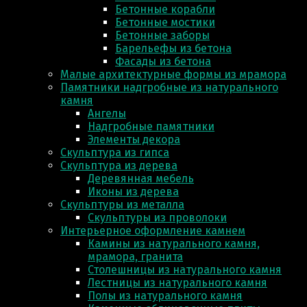
Бетонные корабли
Бетонные мостики
Бетонные заборы
Барельефы из бетона
Фасады из бетона
Малые архитектурные формы из мрамора
Памятники надгробные из натурального
камня
Ангелы
Надгробные памятники
Элементы декора
Скульптура из гипса
Скульптура из деревa
Деревянная мебель
Иконы из дерева
Скульптуры из металла
Скульптуры из проволоки
Интерьерное оформление камнем
Камины из натурального камня,
мрамора, гранита
Столешницы из натурального камня
Лестницы из натурального камня
Полы из натурального камня