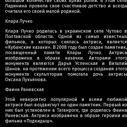
большой количестве своих ярких ролей. В этом селе
Ладинина провела свое счастливое детство и всегда
считала его своей малой родиной.
Клара Лучко
Клара Лучко родилась в украинском селе Чутово в
Полтавской области. Одной из самых известных
фильмов, в которых снялась актриса, является
«Кубанские казаки». В 2008 году был создан памятник,
посвященный памяти Клары Лучко. Актриса
изображена в образе казачки. Авторами этого
монумента являются Дарья Успенская и Виталий
Шанов. на протяжении всего процесса создания этого
монумента скульпторам помогала дочь актрисы
Оксана Лукьянова.
Фаина Раневская
Этой невероятно популярной и всеми любимой
актрисе был воздвигнут не один памятник. Первый из
них был установлен в Таганроге, где родилась Фаина
Раневская. Актриса изображена в образе героини из
фильма «Подкидыш».