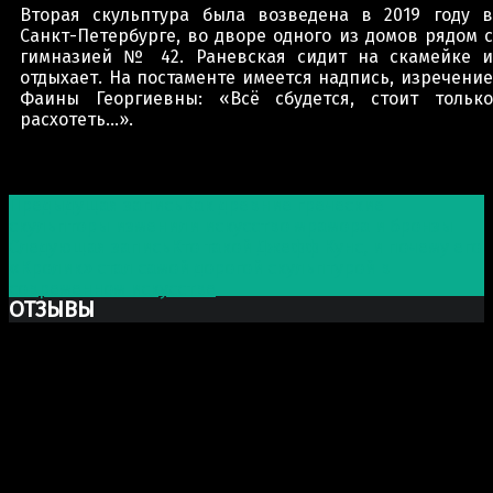
Вторая скульптура была возведена в 2019 году в
Санкт-Петербурге, во дворе одного из домов рядом с
гимназией № 42. Раневская сидит на скамейке и
отдыхает. На постаменте имеется надпись, изречение
Фаины Георгиевны: «Всё сбудется, стоит только
расхотеть…».
Post navigation
Предыдущая запись
Как древние греческие
скульпторы изменили искусство мрамора и бронзы
Следующая запись
Кто такой Джефф Кунс, и почему его
«Кролик» стал самой дорогой скульптурой в
современном искусстве
ОТЗЫВЫ