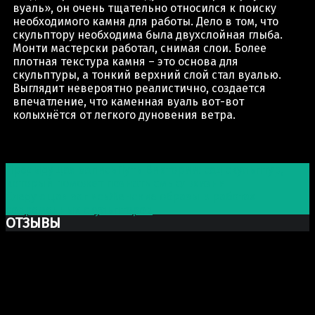
вуаль», он очень тщательно относился к поиску
необходимого камня для работы. Дело в том, что
скульптору необходима была двухслойная глыба.
Монти мастерски работал, снимая слои. Более
плотная текстура камня – это основа для
скульптуры, а тонкий верхний слой стал вуалью.
Выглядит невероятно реалистично, создается
впечатление, что каменная вуаль вот-вот
колыхнётся от легкого дуновения ветра.
Post navigation
Предыдущая запись
Путь Виктории: сад скульптур,
который поможет познать смысл жизни
Следующая запись
Женские образы в работах
современных скульпторов
ОТЗЫВЫ