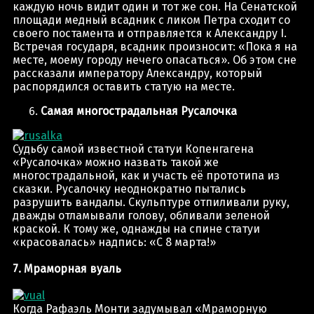
каждую ночь видит один и тот же сон. На Сенатской
площади медный всадник с ликом Петра сходит со
своего постамента и отправляется к Александру I.
Встречая государя, всадник произносит: «Пока я на
месте, моему городу нечего опасаться». Об этом сне
рассказали императору Александру, который
распорядился оставить статую на месте.
Самая многострадальная Русалочка
Судьбу самой известной статуи Копенгагена
«Русалочка» можно назвать такой же
многострадальной, как и участь её прототипа из
сказки. Русалочку неоднократно пытались
разрушить вандалы. Скульптуре отпиливали руку,
дважды отламывали голову, обливали зеленой
краской. К тому же, однажды на спине статуи
«красовалась» надпись: «С 8 марта!»
7. Мраморная вуаль
Когда Рафаэль Монти задумывал «Мраморную