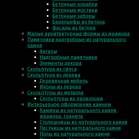
Бетонные корабли
Бетонные мостики
Бетонные заборы
Барельефы из бетона
Фасады из бетона
Малые архитектурные формы из мрамора
Памятники надгробные из натурального
камня
Ангелы
Надгробные памятники
Элементы декора
Скульптура из гипса
Скульптура из деревa
Деревянная мебель
Иконы из дерева
Скульптуры из металла
Скульптуры из проволоки
Интерьерное оформление камнем
Камины из натурального камня,
мрамора, гранита
Столешницы из натурального камня
Лестницы из натурального камня
Полы из натурального камня