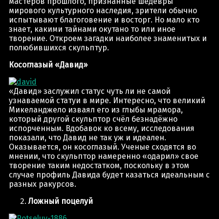
мастеров прошлого, признанные шедевры
мирового культурного наследия, зрители обычно
испытывают благоговение и восторг. Но мало кто
знает, какими тайнами окутано то или иное
творение. Откроем загадки наиболее знаменитых и
полюбившихся скульптур.
Косоглазый «Давид»
«Давид» заслужил статус чуть ли не самой
узнаваемой статуи в мире. Интересно, что великий
Микеланджело изваял его из глыбы мрамора,
который другой скульптор счёл безнадёжно
испорченным. Вдобавок ко всему, исследования
показали, что Давид не так уж и идеален.
Оказывается, он косоглазый. Ученые сходятся во
мнении, что скульптор намеренно «одарил» свое
творение таким недостатком, поскольку в этом
случае профиль Давида будет казаться идеальным с
разных ракурсов.
Ложный поцелуй