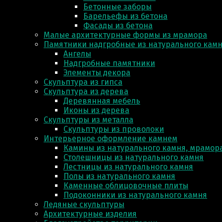
Бетонные заборы
Барельефы из бетона
Фасады из бетона
Малые архитектурные формы из мрамора
Памятники надгробные из натурального кам
Ангелы
Надгробные памятники
Элементы декора
Скульптура из гипса
Скульптура из деревa
Деревянная мебель
Иконы из дерева
Скульптуры из металла
Скульптуры из проволоки
Интерьерное оформление камнем
Камины из натурального камня, мрамора
Столешницы из натурального камня
Лестницы из натурального камня
Полы из натурального камня
Каменные облицовочные плиты
Подоконники из натурального камня
Ледяные скульптуры
Архитектурные изделия