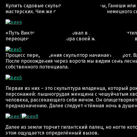
Купить садовые скульптуры в виде Шивы, Ганеши или 
мастерских. Чем же отличаются творения немецкого с
«Путь Виктории я запланировал в качестве умозрител
переоценке целей и вектора своей жизни. Это что-то
Процесс перерождения скульптор начинает у ворот. Вх
После прохождения через ворота мы видим семь лесны
собственного потенциала.
Первая из них – это скульптура младенца, который р
персонажей: пышногрудая женщина с чешуйчатым хво
человека, рассекающего себя мечом. Он олицетворяет
предназначению. Далее следует «тёмная ночь в душе» 
Далее из земли торчит гигантский палец, но ногте ко
этом ощущается определённый вызов.