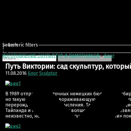
Search
Generic filters
ИЗГОТОВЛЕНИЕ СКУЛЬПТУР И ПАМЯТНИКОВ
>
Блог
>
Путь
Путь Виктории: сад скульптур, котор
11.08.2016
Блог
Sculptor
В 1989 отпрыск зажиточных немецких бюргеров, соби
но такую манящую и завораживающую Азию. Цель ю пу
перерождения и переосмысления. Так начался гранди
Тайланда и Японии в страну волшебных лесов и резвя
неизвестно, но его сад скульптур «Путь Виктории» по