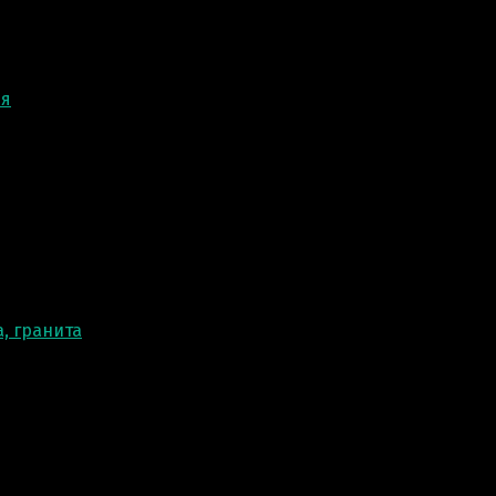
ня
, гранита