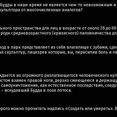
Будды в наше время не является чем-то невозможным и 
кульптора от многочисленных аналогов?
ьного пространства для лиц в возрасте от около 28 до 
 вроде средневозрастного (кризисного) паломничества 
од в парк представляет из себя влагалище с зубами, сде
х скульптур, лицезрев которые, вы, пересилив боль и л
ождается из огромного разлагающегося человеческого ку
стом взамен правой ноги, дерзко смеющеюся и держащу
 самоуничтожение, как естественное последствие, след
– исхудавший Будда в позе лотоса.
торого можно прочитать надпись «Создать или умереть». 