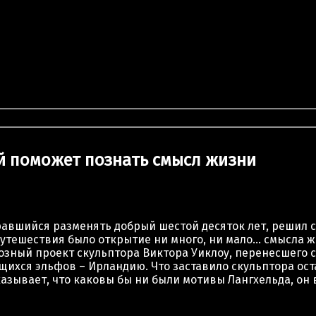
 Виктории: сад скульптур, который поможет познать смы
ый поможет познать смысл жизни
равшийся разменять добрый шестой десяток лет, решил с
тешествия было открытие ни много, ни мало… смысла жиз
озный проект скульптора Виктора Уиклоу, перенесшего с
щихся эльфов – Ирландию. Что заставило скульптора ос
казывает, что каковы бы ни были мотивы Лангхельда, он 