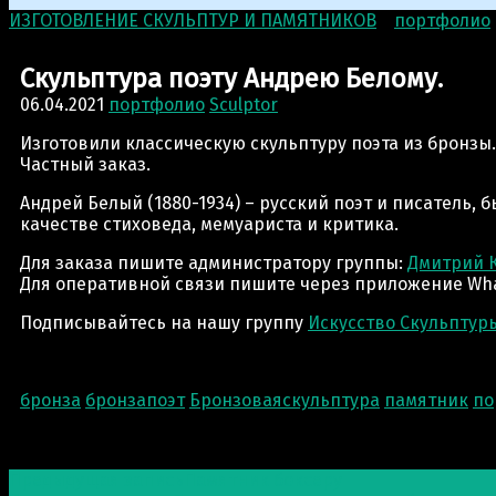
ИЗГОТОВЛЕНИЕ СКУЛЬПТУР И ПАМЯТНИКОВ
>
портфолио
Скульптура поэту Андрею Белому.
06.04.2021
портфолио
Sculptor
Изготовили классическую скульптуру поэта из бронзы.
Частный заказ.
Андрей Белый (1880-1934) – русский поэт и писатель,
качестве стиховеда, мемуариста и критика.
Для заказа пишите администратору группы:
Дмитрий 
Для оперативной связи пишите через приложение Wha
Подписывайтесь на нашу группу
Искусство Скульптур
бронза
бронзапоэт
Бронзоваяскульптура
памятник
по
Post navigation
Предыдущая запись
Памятник боксеру