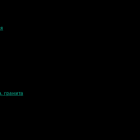
ня
, гранита