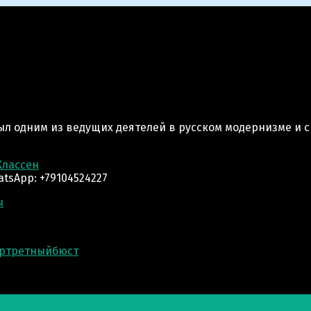
>
Скульптура поэту Андрею Белому.
 был одним из ведущих деятелей в русском модернизме и
Классен
tsApp: +79104524227
ы
ртретныйбюст