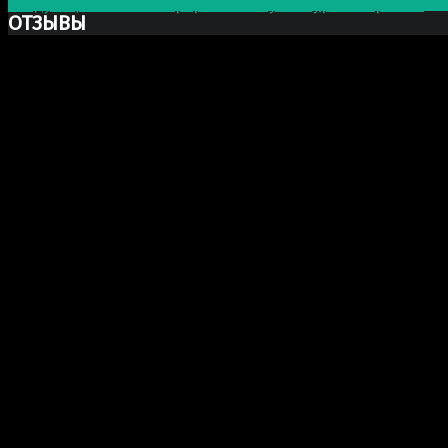
Следующая запись
Портретная скульптура из бронзы
ОТЗЫВЫ
Ксю Макаревич
Добрый день. Заказывали у Вас бюст Марка Аврелия из
шикарный, сделали очень хорошо и главное (для меня э
огромное спасибо, в последующем будем обращаться н