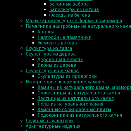
Бетонные заборы
Барельефы из бетона
Фасады из бетона
Малые архитектурные формы из мрамора
Памятники надгробные из натурального кам
Ангелы
Надгробные памятники
Элементы декора
Скульптура из гипса
Скульптура из деревa
Деревянная мебель
Иконы из дерева
Скульптуры из металла
Скульптуры из проволоки
Интерьерное оформление камнем
Камины из натурального камня, мрамора
Столешницы из натурального камня
Лестницы из натурального камня
Полы из натурального камня
Каменные облицовочные плиты
Подоконники из натурального камня
Ледяные скульптуры
Архитектурные изделия