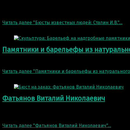
Сталин Иосиф Виссарионович — российский революцион
мрамора и гранита. Скульптура…
Читать далее
"Бюсты известных людей: Сталин И.В."
…
26 Окт 2022
Памятники и барельефы из натуральн
Скульптуры из натурального мрамора и гранита не боя
Читать далее
"Памятники и барельефы из натурального
26 Окт 2022
Фатьянов Виталий Николаевич
Закончили работу над бюстом Фатьянова Виталия Нико
тренер по…
Читать далее
"Фатьянов Виталий Николаевич"
…