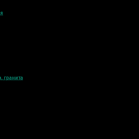
ня
, гранита