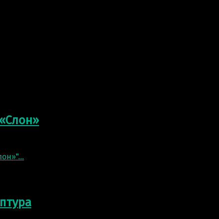
ота: 4.5 метра. В русском фольклоре богатырь Вольга, о
 «Слон»
см. Статуэтка отлита из бронзы. Фигура Слона станет о
лон»"
…
птура