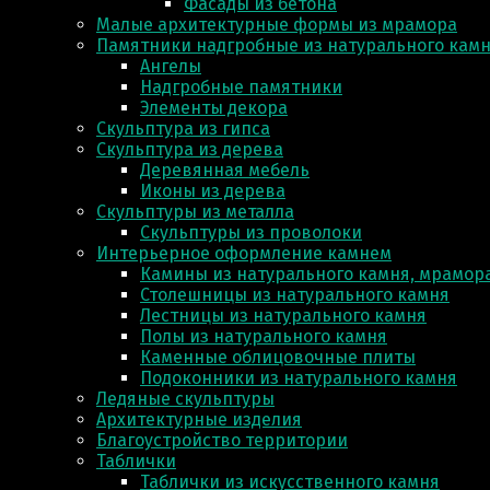
Фасады из бетона
Малые архитектурные формы из мрамора
Памятники надгробные из натурального кам
Ангелы
Надгробные памятники
Элементы декора
Скульптура из гипса
Скульптура из деревa
Деревянная мебель
Иконы из дерева
Скульптуры из металла
Скульптуры из проволоки
Интерьерное оформление камнем
Камины из натурального камня, мрамора
Столешницы из натурального камня
Лестницы из натурального камня
Полы из натурального камня
Каменные облицовочные плиты
Подоконники из натурального камня
Ледяные скульптуры
Архитектурные изделия
Благоустройство территории
Таблички
Таблички из искусственного камня