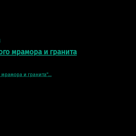
ер, советский политический, государственный, военный
ого мрамора и гранита
тся перепада температур и непогоды. Связавшись с мен
 мрамора и гранита"
…
лаевича, заслуженного тренера России по биатлону. В