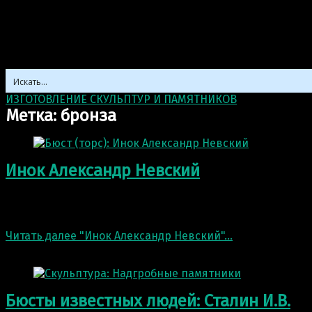
ИЗГОТОВЛЕНИЕ СКУЛЬПТУР И ПАМЯТНИКОВ
>
бронза
Метка:
бронза
Инок Александр Невский
Закончили работу и установили бюст Александра Невск
святой Русской…
Читать далее
"Инок Александр Невский"
…
3 Ноя 2022
Бюсты известных людей: Сталин И.В.