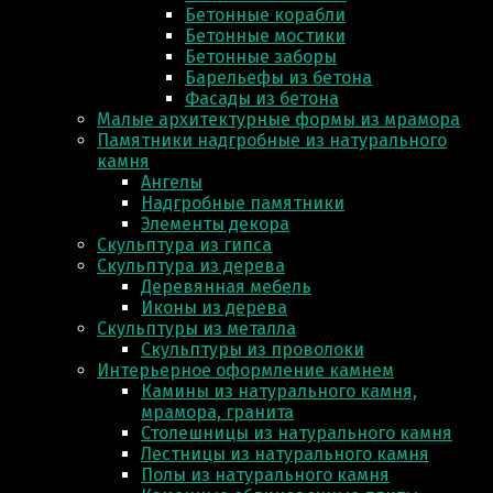
Бетонные корабли
Бетонные мостики
Бетонные заборы
Барельефы из бетона
Фасады из бетона
Малые архитектурные формы из мрамора
Памятники надгробные из натурального
камня
Ангелы
Надгробные памятники
Элементы декора
Скульптура из гипса
Скульптура из деревa
Деревянная мебель
Иконы из дерева
Скульптуры из металла
Скульптуры из проволоки
Интерьерное оформление камнем
Камины из натурального камня,
мрамора, гранита
Столешницы из натурального камня
Лестницы из натурального камня
Полы из натурального камня