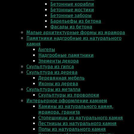
Бетонные корабли
Бетонные мостики
Бетонные заборы
Барельефы из бетона
Фасады из бетона
Малые архитектурные формы из мрамора
Памятники надгробные из натурального
камня
Ангелы
Надгробные памятники
Элементы декора
Скульптура из гипса
Скульптура из деревa
Деревянная мебель
Иконы из дерева
Скульптуры из металла
Скульптуры из проволоки
Интерьерное оформление камнем
Камины из натурального камня,
мрамора, гранита
Столешницы из натурального камня
Лестницы из натурального камня
Полы из натурального камня