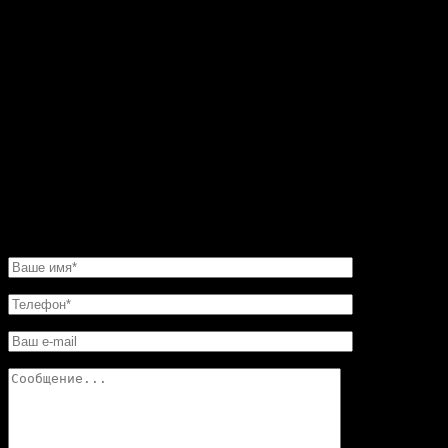
черного и серого мрамора. До этого все никак не мог
остановиться на каком-то конкретном варианте.
Пересмотрел фото на сайте. Все камины
восхитительные. Но мастер посоветовал мне такую
угловую конструкцию. Прекрасная работа. Мне нужно
было сделать этот камин очень быстро. И его для меня
изготовили в обещанные сроки. Хочу еще добавить,
что в этой мастерской цены совершенно не кусаются.
Так что смело обращайтесь в «Искусство скульптуры»!
Вы останетесь довольны.
НАПИСАТЬ НАМ