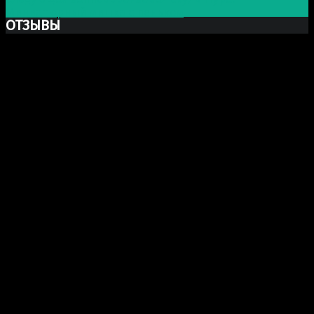
Миниатюрный мишка с пеньком
ОТЗЫВЫ
Ксю Макаревич
Добрый день. Заказывали у Вас бюст Марка Аврелия
из гипса. Хочу выразить Вам огромную благодарность
за Вашу прекрасно проделанную работу. Бюст
получился шикарный, сделали очень хорошо и главное
(для меня это было очень важно) работа была
проделана и доставлена точно в срок как и
договаривались! еще раз огромное спасибо, в