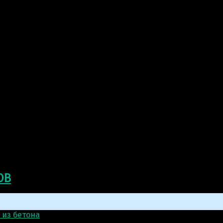
ОВ
 из бетона
>
Скульптура: Трусливый Лев