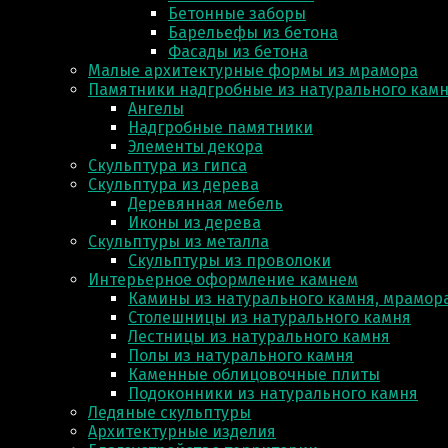
Бетонные заборы
Барельефы из бетона
Фасады из бетона
Малые архитектурные формы из мрамора
Памятники надгробные из натурального кам
Ангелы
Надгробные памятники
Элементы декора
Скульптура из гипса
Скульптура из деревa
Деревянная мебель
Иконы из дерева
Скульптуры из металла
Скульптуры из проволоки
Интерьерное оформление камнем
Камины из натурального камня, мрамора
Столешницы из натурального камня
Лестницы из натурального камня
Полы из натурального камня
Каменные облицовочные плиты
Подоконники из натурального камня
Ледяные скульптуры
Архитектурные изделия