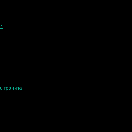
ня
, гранита