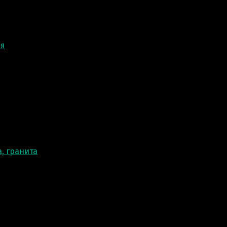
ня
, гранита