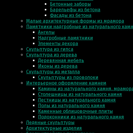
Бетонные заборы
Барельефы из бетона
Фасады из бетона
Малые архитектурные формы из мрамора
Памятники надгробные из натурального кам
Ангелы
Надгробные памятники
Элементы декора
Скульптура из гипса
Скульптура из деревa
Деревянная мебель
Иконы из дерева
Скульптуры из металла
Скульптуры из проволоки
Интерьерное оформление камнем
Камины из натурального камня, мрамора
Столешницы из натурального камня
Лестницы из натурального камня
Полы из натурального камня
Каменные облицовочные плиты
Подоконники из натурального камня
Ледяные скульптуры
Архитектурные изделия