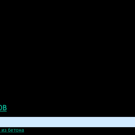
ОВ
 из бетона
>
Скульптура: Девочка Дороти