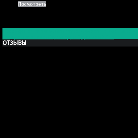
Посмотреть
Post navigation
Предыдущая запись
Скульптура: Символ Пскова. Барс и
Следующая запись
Скульптура: Трусливый Лев
ОТЗЫВЫ
Ксю Макаревич
Добрый день. Заказывали у Вас бюст Марка Аврелия из