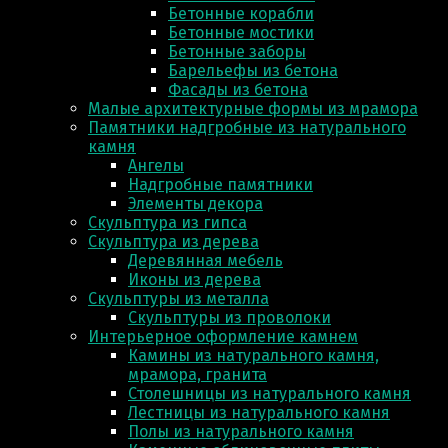
Бетонные корабли
Бетонные мостики
Бетонные заборы
Барельефы из бетона
Фасады из бетона
Малые архитектурные формы из мрамора
Памятники надгробные из натурального
камня
Ангелы
Надгробные памятники
Элементы декора
Скульптура из гипса
Скульптура из деревa
Деревянная мебель
Иконы из дерева
Скульптуры из металла
Скульптуры из проволоки
Интерьерное оформление камнем
Камины из натурального камня,
мрамора, гранита
Столешницы из натурального камня
Лестницы из натурального камня
Полы из натурального камня