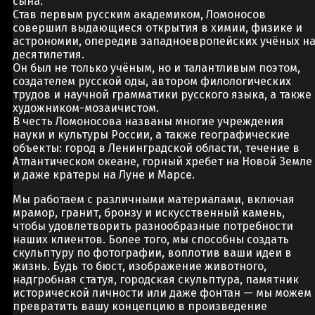
сына.
Став первым русским академиком, Ломоносов
совершил выдающиеся открытия в химии, физике и
астрономии, опередив западноевропейских учёных н
десятилетия.
Он был не только учёным, но и талантливым поэтом,
создателем русской оды, автором филологических
трудов и научной грамматики русского языка, а также
художником-мозаичистом.
В честь Ломоносова названы многие учреждения
науки и культуры России, а также географические
объекты: город в Ленинградской области, течение в
Атлантическом океане, горный хребет на Новой Земле
и даже кратеры на Луне и Марсе.
Мы работаем с различными материалами, включая
мрамор, гранит, бронзу и искусственный камень,
чтобы удовлетворить разнообразные потребности
наших клиентов. Более того, мы способны создать
скульптуру по фотографии, воплотив ваши идеи в
жизнь. Будь то бюст, изображение животного,
надгробная статуя, городская скульптура, памятник
исторической личности или даже фонтан — мы можем
превратить вашу концепцию в произведение