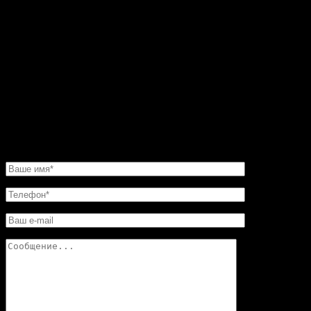
остановиться на каком-то конкретном варианте.
Пересмотрел фото на сайте. Все камины
восхитительные. Но мастер посоветовал мне такую
угловую конструкцию. Прекрасная работа. Мне нужно
было сделать этот камин очень быстро. И его для меня
изготовили в обещанные сроки. Хочу еще добавить,
что в этой мастерской цены совершенно не кусаются.
Так что смело обращайтесь в «Искусство скульптуры»!
Вы останетесь довольны.
НАПИСАТЬ НАМ