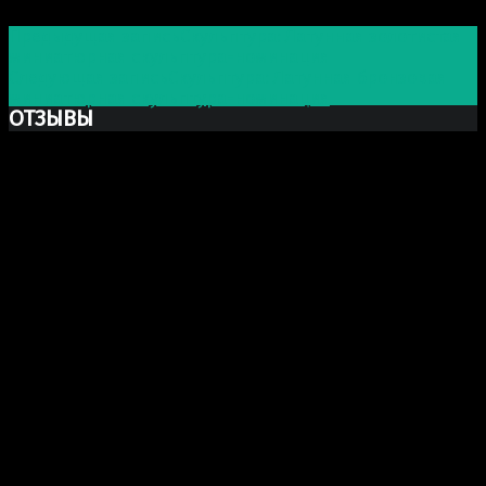
Предыдущая запись
Скульптура: Латунная золотистая
миниатюрная скульптура-номинация
Следующая запись
Скульптура: Латунная бронзовая
миниатюрная скульптура-номинация
ОТЗЫВЫ
Ксю Макаревич
Добрый день. Заказывали у Вас бюст Марка Аврелия
из гипса. Хочу выразить Вам огромную благодарность
за Вашу прекрасно проделанную работу. Бюст