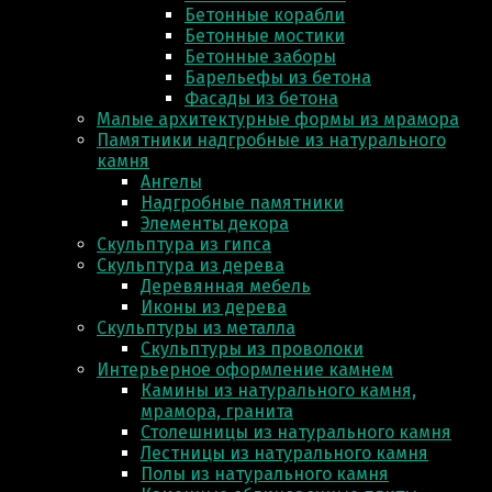
Бетонные корабли
Бетонные мостики
Бетонные заборы
Барельефы из бетона
Фасады из бетона
Малые архитектурные формы из мрамора
Памятники надгробные из натурального
камня
Ангелы
Надгробные памятники
Элементы декора
Скульптура из гипса
Скульптура из деревa
Деревянная мебель
Иконы из дерева
Скульптуры из металла
Скульптуры из проволоки
Интерьерное оформление камнем
Камины из натурального камня,
мрамора, гранита
Столешницы из натурального камня
Лестницы из натурального камня
Полы из натурального камня