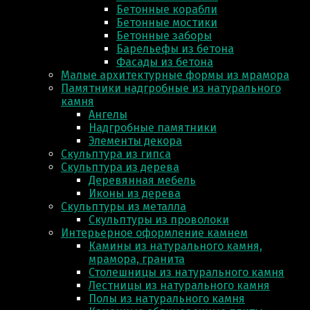
Бетонные корабли
Бетонные мостики
Бетонные заборы
Барельефы из бетона
Фасады из бетона
Малые архитектурные формы из мрамора
Памятники надгробные из натурального
камня
Ангелы
Надгробные памятники
Элементы декора
Скульптура из гипса
Скульптура из деревa
Деревянная мебель
Иконы из дерева
Скульптуры из металла
Скульптуры из проволоки
Интерьерное оформление камнем
Камины из натурального камня,
мрамора, гранита
Столешницы из натурального камня
Лестницы из натурального камня
Полы из натурального камня