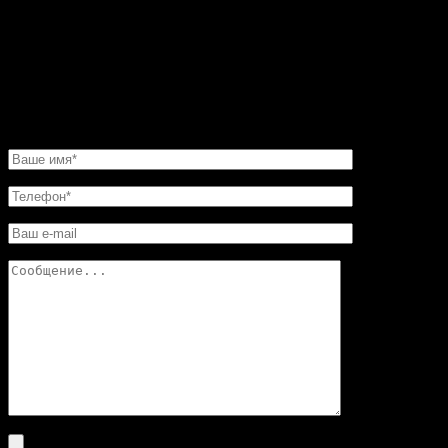
было сделать этот камин очень быстро. И его для меня
изготовили в обещанные сроки. Хочу еще добавить,
что в этой мастерской цены совершенно не кусаются.
Так что смело обращайтесь в «Искусство скульптуры»!
Вы останетесь довольны.
НАПИСАТЬ НАМ