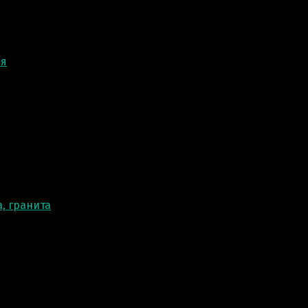
ня
, гранита