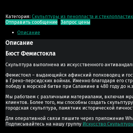
Категория:
Скульптуры из пенопласта и стеклопласти
Отправить сообщение
Запрос цены
Описание
Описание
Бюст Фемистокла
Скульптура выполнена из искусственного антивандал
Фемистокл – выдающийся афинский полководец и госу
в Греко-персидских войнах. Именно благодаря его 
победу в морской битве при Саламине в 480 году до н.э
Мы работаем с различными материалами, включая мра
клиентов. Более того, мы способны создать скульптур
городская скульптура, памятник исторической лично
Для оперативной связи пишите через приложение Whats
Подписывайтесь на нашу группу
Искусство Скульптур