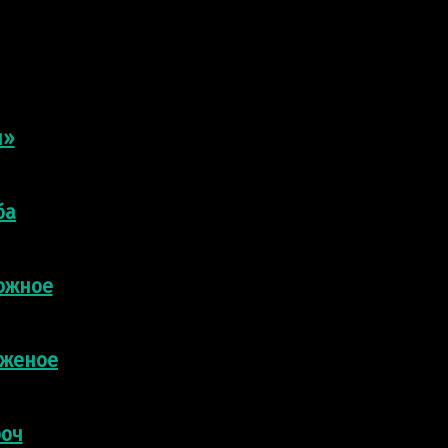
ы»
ба
рожное
оженое
роч