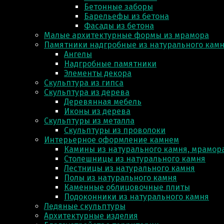
Бетонные заборы
Барельефы из бетона
Фасады из бетона
Малые архитектурные формы из мрамора
Памятники надгробные из натурального кам
Ангелы
Надгробные памятники
Элементы декора
Скульптура из гипса
Скульптура из деревa
Деревянная мебель
Иконы из дерева
Скульптуры из металла
Скульптуры из проволоки
Интерьерное оформление камнем
Камины из натурального камня, мрамора
Столешницы из натурального камня
Лестницы из натурального камня
Полы из натурального камня
Каменные облицовочные плиты
Подоконники из натурального камня
Ледяные скульптуры
Архитектурные изделия