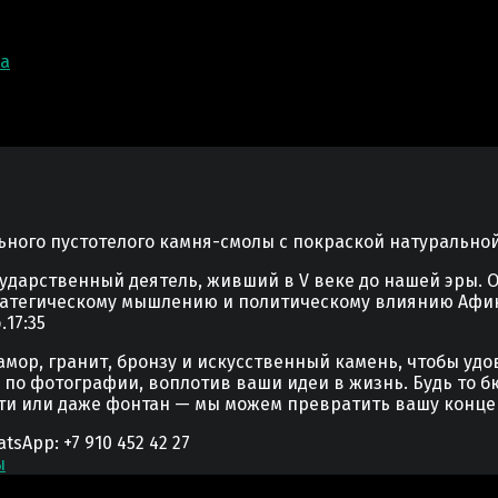
ка
ьного пустотелого камня-смолы с покраской натурально
дарственный деятель, живший в V веке до нашей эры. О
стратегическому мышлению и политическому влиянию Аф
.
17:35
мор, гранит, бронзу и искусственный камень, чтобы уд
у по фотографии, воплотив ваши идеи в жизнь. Будь то б
сти или даже фонтан — мы можем превратить вашу конце
App: +7 910 452 42 27
ы