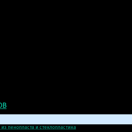
ОВ
 из пенопласта и стеклопластика
>
Скульптура: Бюст Фе