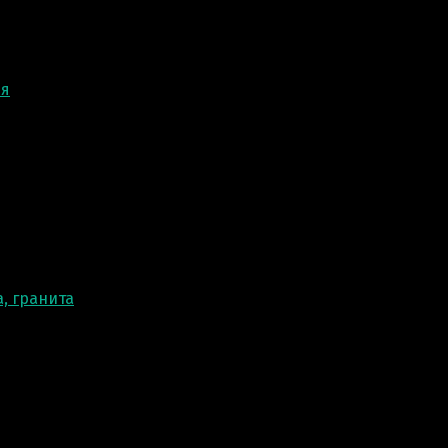
ня
, гранита