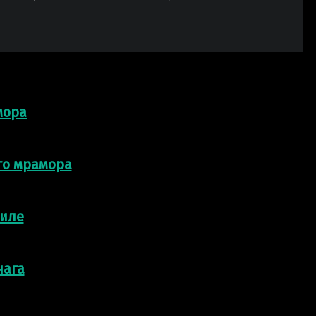
мора
го мрамора
тиле
чага