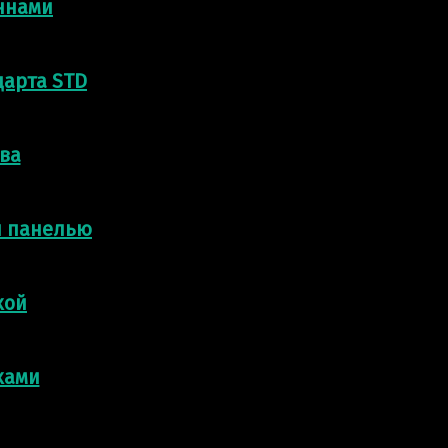
ннами
дарта STD
ва
й панелью
кой
ками