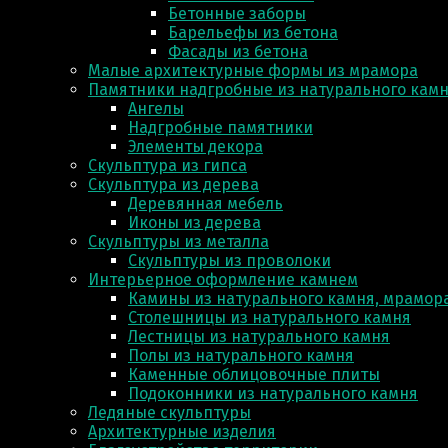
Бетонные заборы
Барельефы из бетона
Фасады из бетона
Малые архитектурные формы из мрамора
Памятники надгробные из натурального кам
Ангелы
Надгробные памятники
Элементы декора
Скульптура из гипса
Скульптура из деревa
Деревянная мебель
Иконы из дерева
Скульптуры из металла
Скульптуры из проволоки
Интерьерное оформление камнем
Камины из натурального камня, мрамора
Столешницы из натурального камня
Лестницы из натурального камня
Полы из натурального камня
Каменные облицовочные плиты
Подоконники из натурального камня
Ледяные скульптуры
Архитектурные изделия