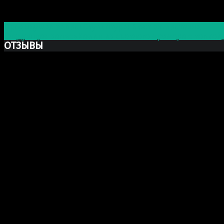
Post navigation
Предыдущая запись
Скульптура: Бюст Фемистокла
Следующая запись
Камин из светлого мрамора с топкой
ОТЗЫВЫ
Ксю Макаревич
Добрый день. Заказывали у Вас бюст Марка Аврелия из
шикарный, сделали очень хорошо и главное (для меня э
огромное спасибо, в последующем будем обращаться н