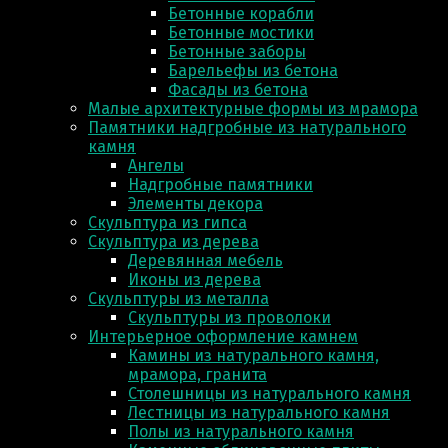
Бетонные корабли
Бетонные мостики
Бетонные заборы
Барельефы из бетона
Фасады из бетона
Малые архитектурные формы из мрамора
Памятники надгробные из натурального
камня
Ангелы
Надгробные памятники
Элементы декора
Скульптура из гипса
Скульптура из деревa
Деревянная мебель
Иконы из дерева
Скульптуры из металла
Скульптуры из проволоки
Интерьерное оформление камнем
Камины из натурального камня,
мрамора, гранита
Столешницы из натурального камня
Лестницы из натурального камня
Полы из натурального камня