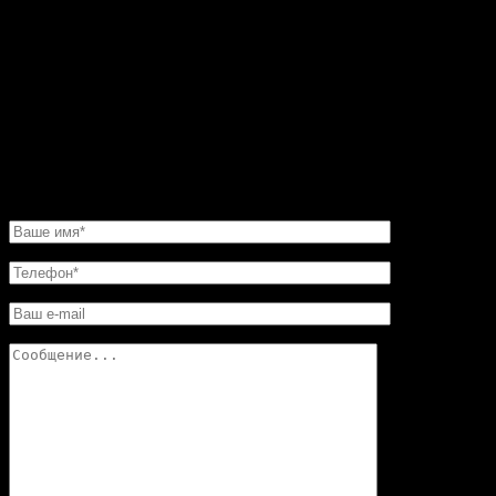
восхитительные. Но мастер посоветовал мне такую
угловую конструкцию. Прекрасная работа. Мне нужно
было сделать этот камин очень быстро. И его для меня
изготовили в обещанные сроки. Хочу еще добавить,
что в этой мастерской цены совершенно не кусаются.
Так что смело обращайтесь в «Искусство скульптуры»!
Вы останетесь довольны.
НАПИСАТЬ НАМ