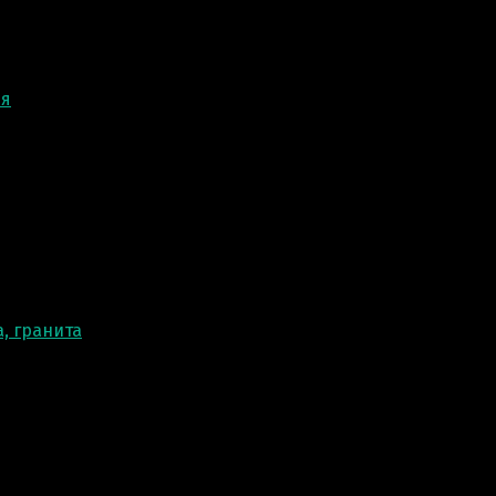
ня
, гранита