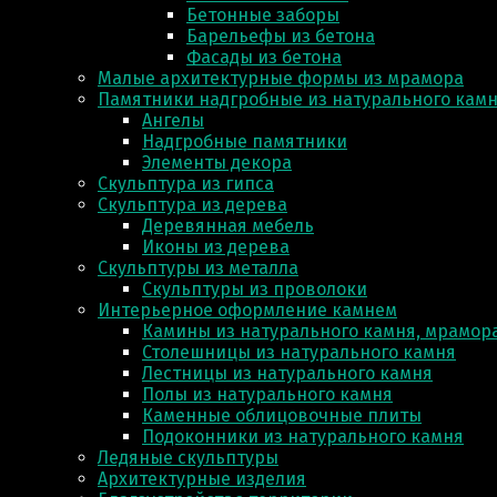
Бетонные заборы
Барельефы из бетона
Фасады из бетона
Малые архитектурные формы из мрамора
Памятники надгробные из натурального кам
Ангелы
Надгробные памятники
Элементы декора
Скульптура из гипса
Скульптура из деревa
Деревянная мебель
Иконы из дерева
Скульптуры из металла
Скульптуры из проволоки
Интерьерное оформление камнем
Камины из натурального камня, мрамора
Столешницы из натурального камня
Лестницы из натурального камня
Полы из натурального камня
Каменные облицовочные плиты
Подоконники из натурального камня
Ледяные скульптуры
Архитектурные изделия