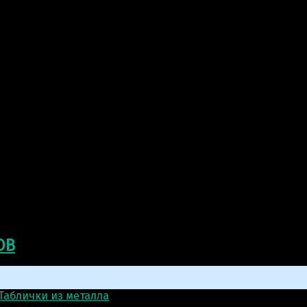
ОВ
Таблички из металла
>
Металлическая табличка: Конюше