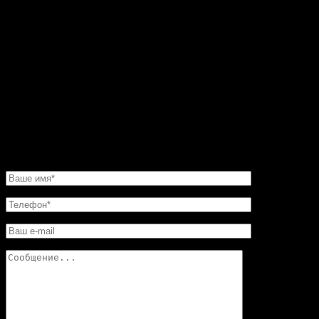
черного и серого мрамора. До этого все никак не мог
остановиться на каком-то конкретном варианте.
Пересмотрел фото на сайте. Все камины
восхитительные. Но мастер посоветовал мне такую
угловую конструкцию. Прекрасная работа. Мне нужно
было сделать этот камин очень быстро. И его для меня
изготовили в обещанные сроки. Хочу еще добавить,
что в этой мастерской цены совершенно не кусаются.
Так что смело обращайтесь в «Искусство скульптуры»!
Вы останетесь довольны.
НАПИСАТЬ НАМ