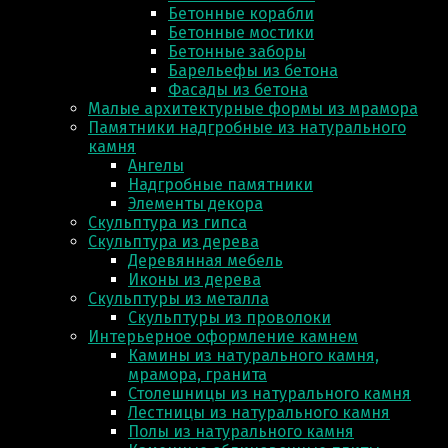
Бетонные корабли
Бетонные мостики
Бетонные заборы
Барельефы из бетона
Фасады из бетона
Малые архитектурные формы из мрамора
Памятники надгробные из натурального
камня
Ангелы
Надгробные памятники
Элементы декора
Скульптура из гипса
Скульптура из деревa
Деревянная мебель
Иконы из дерева
Скульптуры из металла
Скульптуры из проволоки
Интерьерное оформление камнем
Камины из натурального камня,
мрамора, гранита
Столешницы из натурального камня
Лестницы из натурального камня
Полы из натурального камня