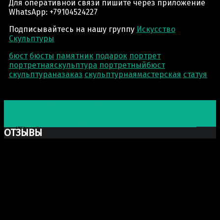
Для оперативной связи пишите через приложение
WhatsApp: +79104524227
Подписывайтесь на нашу группу
Искусство
Скульптуры
бюст
бюсты
памятник
подарок
портрет
портретнаяскульптура
портретныйбюст
скульптураназаказ
скульптурнаямастерская
статуя
Post navigation
Предыдущая запись
Тигр — полигональная скульптура
из стали
Следующая запись
Михаил Васильевич Ломоносов
ОТЗЫВЫ