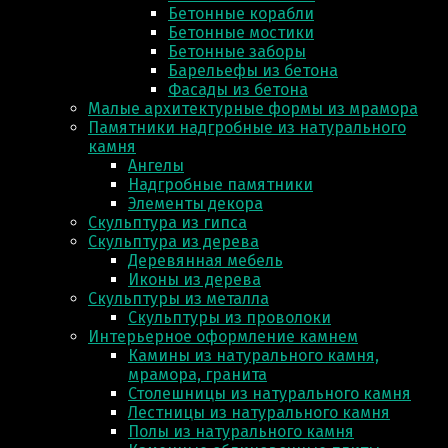
Бетонные корабли
Бетонные мостики
Бетонные заборы
Барельефы из бетона
Фасады из бетона
Малые архитектурные формы из мрамора
Памятники надгробные из натурального
камня
Ангелы
Надгробные памятники
Элементы декора
Скульптура из гипса
Скульптура из деревa
Деревянная мебель
Иконы из дерева
Скульптуры из металла
Скульптуры из проволоки
Интерьерное оформление камнем
Камины из натурального камня,
мрамора, гранита
Столешницы из натурального камня
Лестницы из натурального камня
Полы из натурального камня