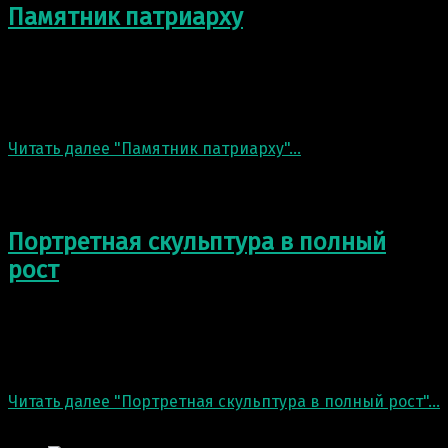
Памятник патриарху
Памятник патриарху. В нашей мастерской создают
большие и малые скульптуры из различных
материалов. Для заказа бронзовых скульптур любой
тематики вам…
Читать далее
"Памятник патриарху"
…
7 Апр 2021
Портретная скульптура в полный
рост
Портретная скульптура в полный рост. В нашей
мастерской создают большие и малые скульптуры из
различных материалов. Представляем парную фигуру,
сделанный…
Читать далее
"Портретная скульптура в полный рост"
…
7 Апр 2021