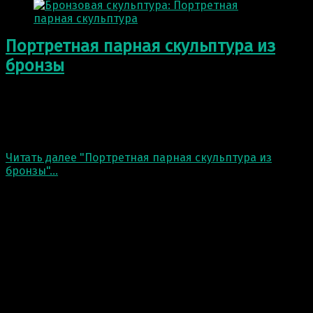
Портретная парная скульптура из
бронзы
Под заказ сделали портретную парную скульптуру из
бронзы. В нашей мастерской создают большие и
малые скульптуры из различных материалов.
Представляем…
Читать далее
"Портретная парная скульптура из
бронзы"
…
6 Апр 2021