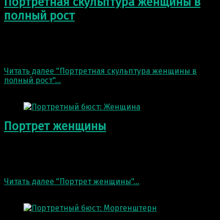
Портретная скульптура женщины в
полный рост
Закончили работу над портретной скульптурой
женщины в полный рост из натуральной литьевой
бронзы марки БрО5Ц5С5 для частного клиента В…
Читать далее
"Портретная скульптура женщины в
полный рост"
…
27 Сен 2021
Портрет женщины
Портрет женщины. Бюст высотой 60 см. Исполнение в
любом материале. Мы производим скульптуры и
скульптурные формы любого размера из любого…
Читать далее
"Портрет женщины"
…
27 Сен 2021