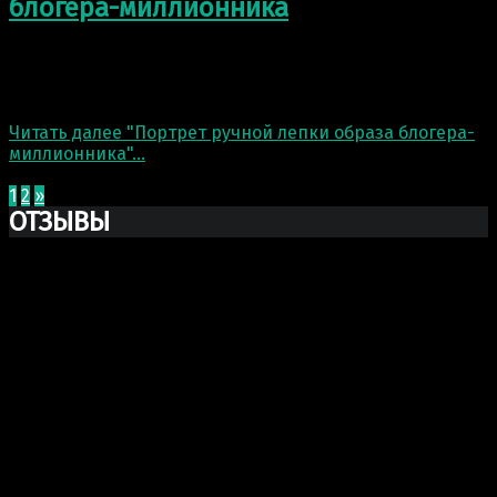
блогера-миллионника
Процесс портретной ручной лепки образа одного
блогера-миллионника в подарок от его поклонника.
Это сюрприз, поэтому пока никаких ссылок и имён.…
Читать далее
"Портрет ручной лепки образа блогера-
миллионника"
…
3 Мар 2021
1
2
»
ОТЗЫВЫ
Ксю Макаревич