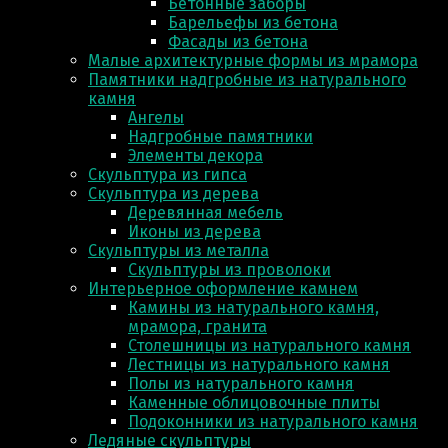
Бетонные заборы
Барельефы из бетона
Фасады из бетона
Малые архитектурные формы из мрамора
Памятники надгробные из натурального
камня
Ангелы
Надгробные памятники
Элементы декора
Скульптура из гипса
Скульптура из деревa
Деревянная мебель
Иконы из дерева
Скульптуры из металла
Скульптуры из проволоки
Интерьерное оформление камнем
Камины из натурального камня,
мрамора, гранита
Столешницы из натурального камня
Лестницы из натурального камня
Полы из натурального камня
Каменные облицовочные плиты
Подоконники из натурального камня
Ледяные скульптуры