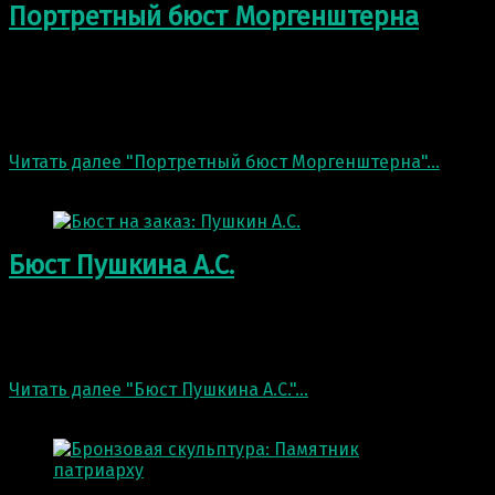
Портретный бюст Моргенштерна
Закончили частный заказ портретного бюста Юрия
Моргенштерна Российский рэп- и поп-исполнитель,
музыкант, шоумен. Мы производим скульптуры и
скульптурные формы любого…
Читать далее
"Портретный бюст Моргенштерна"
…
27 Сен 2021
Бюст Пушкина А.С.
Бюст Пушкина А.С. Высота 60 см. Возможна отливка в
гипсе, бетоне, искусственном камне, чугуне, бронзе.
Пушкин – один из самых…
Читать далее
"Бюст Пушкина А.С."
…
30 Июн 2021